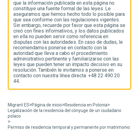
que la información publicada en esta página no
q
constituye una fuente formal de las leyes. Le
c
ra
aseguramos que hemos hecho todo lo posible para
a
que sea conforme con las regulaciones vigentes.
q
se
Sin embargo, recuerde por favor que esta página se
S
os
creó con fines informativos, y los datos publicados
c
en ella no pueden servir como referencia en
e
e
disputas con las autoridades. En caso de dudas, le
d
recomendamos ponerse en contacto con la
r
autoridad que lleva a cabo el procedimiento
a
administrativo pertinente y familiarizarse con las
a
u
leyes que pueden tener un impacto decisivo en su
l
resolución. También le invitamos a ponerse en
r
contacto con nuestra línea directa: +48 22 490 20
c
44.
4
>
>
>
Migrant ES
Página de inicio
Residencia en Polonia
Legalización de la residencia del cónyuge de un ciudadano
polaco
>
Permiso de residencia temporal y permanente por matrimonio