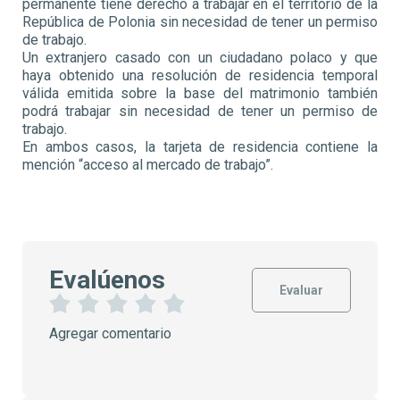
permanente tiene derecho a trabajar en el territorio de la
República de Polonia sin necesidad de tener un permiso
de trabajo.
Un extranjero casado con un ciudadano polaco y que
haya obtenido una resolución de residencia temporal
válida emitida sobre la base del matrimonio también
podrá trabajar sin necesidad de tener un permiso de
trabajo.
En ambos casos, la tarjeta de residencia contiene la
mención “acceso al mercado de trabajo”.
Evalúenos
Evaluar
1
2
3
4
5
Agregar comentario
E
E
E
E
E
s
s
s
s
s
t
t
t
t
t
r
r
r
r
r