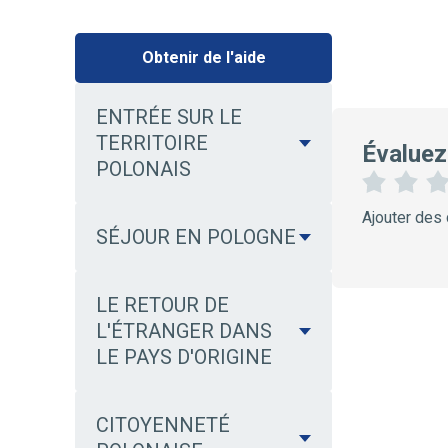
Obtenir de l'aide
ENTRÉE SUR LE
TERRITOIRE
Évaluez
POLONAIS
1
2
Ajouter des
É
É
SÉJOUR EN POLOGNE
t
t
o
o
i
i
LE RETOUR DE
l
l
e
e
L'ÉTRANGER DANS
s
LE PAYS D'ORIGINE
CITOYENNETÉ