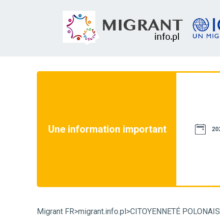
site web ne constituent pas une source de droit.
ossible pour qu'elles soient conformes à la
 ce site web est uniquement destiné à des fins
e site web ne peuvent pas être utilisées dans le
les. En cas de doute, nous vous recommandons
Une information important
20
trative dans un cas particulier et de vous
ui peuvent avoir une influence décisive sur sa
istance téléphonique migrant.info :
+48 22
Migrant FR
>
migrant.info.pl
>
CITOYENNETÉ POLONAIS