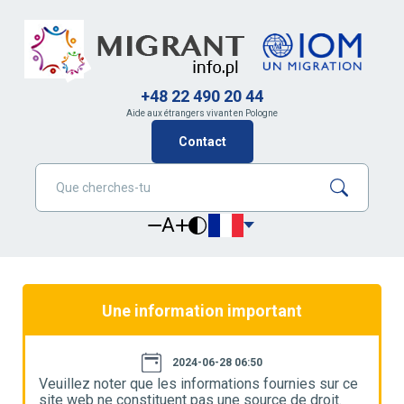
+48 22 490 20 44
Aide aux étrangers vivant en Pologne
Contact
A
Une information important
2024-06-28 06:50
e
Veuillez noter que les informations fournies sur ce
V
site web ne constituent pas une source de droit.
s