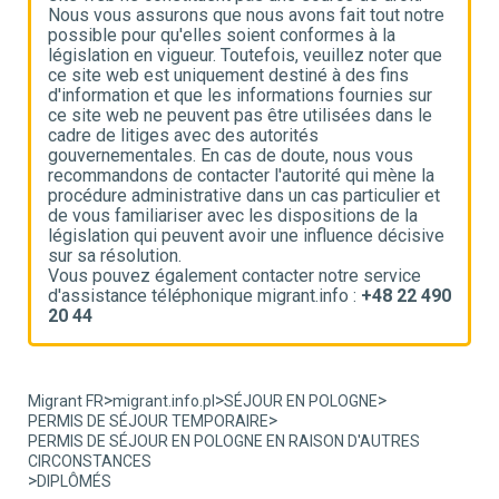
e
Nous vous assurons que nous avons fait tout notre
N
possible pour qu'elles soient conformes à la
p
e
législation en vigueur. Toutefois, veuillez noter que
l
ce site web est uniquement destiné à des fins
c
d'information et que les informations fournies sur
d
ce site web ne peuvent pas être utilisées dans le
c
cadre de litiges avec des autorités
c
gouvernementales. En cas de doute, nous vous
g
recommandons de contacter l'autorité qui mène la
r
t
procédure administrative dans un cas particulier et
p
de vous familiariser avec les dispositions de la
d
ve
législation qui peuvent avoir une influence décisive
l
sur sa résolution.
s
Vous pouvez également contacter notre service
V
90
d'assistance téléphonique migrant.info :
+48 22 490
d
20 44
2
>
>
>
Migrant FR
migrant.info.pl
SÉJOUR EN POLOGNE
>
PERMIS DE SÉJOUR TEMPORAIRE
PERMIS DE SÉJOUR EN POLOGNE EN RAISON D'AUTRES
CIRCONSTANCES
>
DIPLÔMÉS