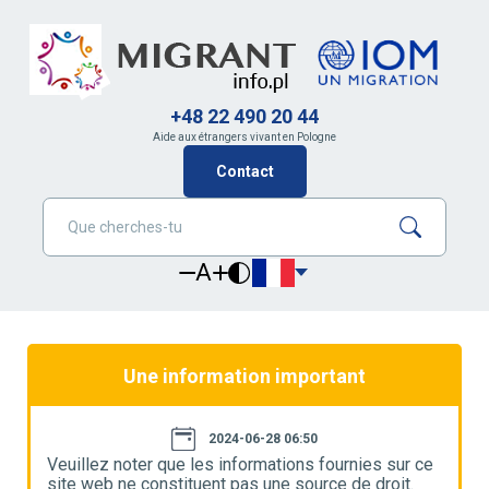
+48 22 490 20 44
Aide aux étrangers vivant en Pologne
Contact
A
Une information important
2024-06-28 06:50
e
Veuillez noter que les informations fournies sur ce
V
site web ne constituent pas une source de droit.
s