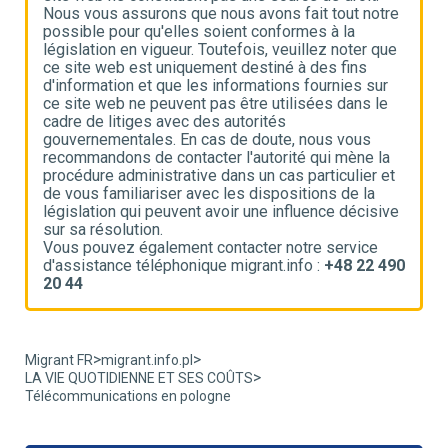
e
Nous vous assurons que nous avons fait tout notre
N
possible pour qu'elles soient conformes à la
p
e
législation en vigueur. Toutefois, veuillez noter que
l
ce site web est uniquement destiné à des fins
c
d'information et que les informations fournies sur
d
ce site web ne peuvent pas être utilisées dans le
c
cadre de litiges avec des autorités
c
gouvernementales. En cas de doute, nous vous
g
recommandons de contacter l'autorité qui mène la
r
t
procédure administrative dans un cas particulier et
p
de vous familiariser avec les dispositions de la
d
ve
législation qui peuvent avoir une influence décisive
l
sur sa résolution.
s
Vous pouvez également contacter notre service
V
90
d'assistance téléphonique migrant.info :
+48 22 490
d
20 44
2
>
>
Migrant FR
migrant.info.pl
>
LA VIE QUOTIDIENNE ET SES COÛTS
Télécommunications en pologne