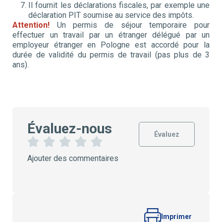
Il fournit les déclarations fiscales, par exemple une
déclaration PIT soumise au service des impôts.
Attention!
Un permis de séjour temporaire pour
effectuer un travail par un étranger délégué par un
employeur étranger en Pologne est accordé pour la
durée de validité du permis de travail (pas plus de 3
ans).
Évaluez-nous
Évaluez
1
2
3
4
5
Ajouter des commentaires
É
É
É
É
É
t
t
t
t
t
o
o
o
o
o
i
i
i
i
i
l
l
l
l
l
e
e
e
e
e
s
s
s
s
Imprimer