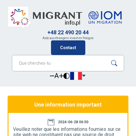
+48 22 490 20 44
Aide aux étrangers vivant en Pologne
Contact
A
Une information important
2024-06-28 06:50
e
Veuillez noter que les informations fournies sur ce
V
site web ne constituent pas une source de droit.
s