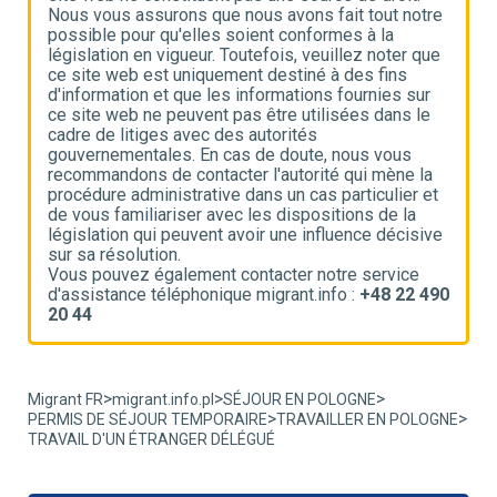
e
Nous vous assurons que nous avons fait tout notre
N
possible pour qu'elles soient conformes à la
p
e
législation en vigueur. Toutefois, veuillez noter que
l
ce site web est uniquement destiné à des fins
c
d'information et que les informations fournies sur
d
ce site web ne peuvent pas être utilisées dans le
c
cadre de litiges avec des autorités
c
gouvernementales. En cas de doute, nous vous
g
recommandons de contacter l'autorité qui mène la
r
t
procédure administrative dans un cas particulier et
p
de vous familiariser avec les dispositions de la
d
ve
législation qui peuvent avoir une influence décisive
l
sur sa résolution.
s
Vous pouvez également contacter notre service
V
90
d'assistance téléphonique migrant.info :
+48 22 490
d
20 44
2
>
>
>
Migrant FR
migrant.info.pl
SÉJOUR EN POLOGNE
>
>
PERMIS DE SÉJOUR TEMPORAIRE
TRAVAILLER EN POLOGNE
TRAVAIL D'UN ÉTRANGER DÉLÉGUÉ