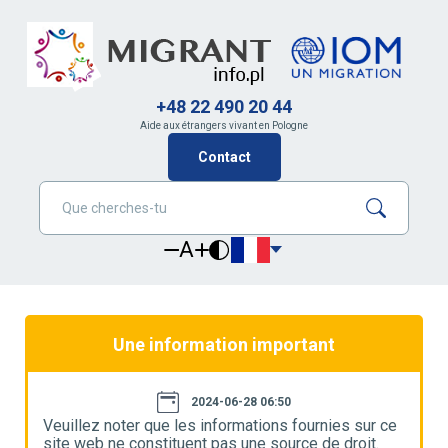
+48 22 490 20 44
Aide aux étrangers vivant en Pologne
Contact
A
Une information important
2024-06-28 06:50
e
Veuillez noter que les informations fournies sur ce
V
site web ne constituent pas une source de droit.
s