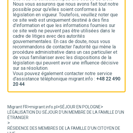
e
Nous vous assurons que nous avons fait tout notre
N
possible pour qu'elles soient conformes à la
p
e
législation en vigueur. Toutefois, veuillez noter que
l
ce site web est uniquement destiné à des fins
c
d'information et que les informations fournies sur
d
ce site web ne peuvent pas être utilisées dans le
c
cadre de litiges avec des autorités
c
gouvernementales. En cas de doute, nous vous
g
recommandons de contacter l'autorité qui mène la
r
t
procédure administrative dans un cas particulier et
p
de vous familiariser avec les dispositions de la
d
ve
législation qui peuvent avoir une influence décisive
l
sur sa résolution.
s
Vous pouvez également contacter notre service
V
90
d'assistance téléphonique migrant.info :
+48 22 490
d
20 44
2
>
>
>
Migrant FR
migrant.info.pl
SÉJOUR EN POLOGNE
LÉGALISATION DU SÉJOUR D'UN MEMBRE DE LA FAMILLE D'UN
ÉTRANGER
>
RÉSIDENCE DES MEMBRES DE LA FAMILLE D'UN CITOYEN DE