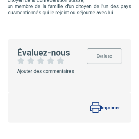
citoyen de la Confédération suisse,
un membre de la famille d'un citoyen de l'un des pays
susmentionnés qui le rejoint ou séjourne avec lui.
Évaluez-nous
Évaluez
1
2
3
4
5
Ajouter des commentaires
É
É
É
É
É
t
t
t
t
t
o
o
o
o
o
i
i
i
i
i
l
l
l
l
l
e
e
e
e
e
s
s
s
s
Imprimer