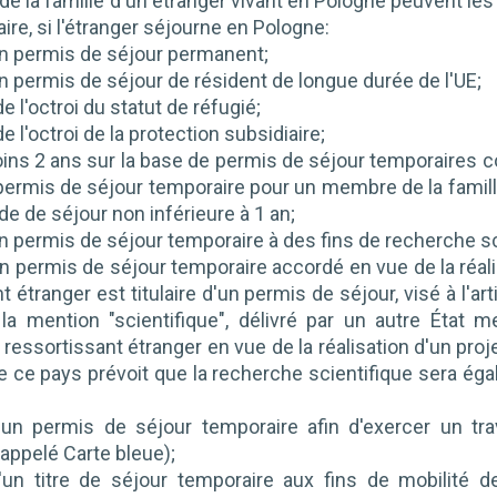
 la famille d'un étranger vivant en Pologne peuvent les
ire, si l'étranger séjourne en Pologne:
un permis de séjour permanent;
un permis de séjour de résident de longue durée de l'UE;
e l'octroi du statut de réfugié;
e l'octroi de la protection subsidiaire;
ins 2 ans sur la base de permis de séjour temporaires 
rmis de séjour temporaire pour un membre de la famille 
de de séjour non inférieure à 1 an;
un permis de séjour temporaire à des fins de recherche sc
un permis de séjour temporaire accordé en vue de la réali
t étranger est titulaire d'un permis de séjour, visé à l'a
 la mention "scientifique", délivré par un autre État 
 ressortissant étranger en vue de la réalisation d'un proj
ce pays prévoit que la recherche scientifique sera égal
'un permis de séjour temporaire afin d'exercer un tr
(appelé Carte bleue);
'un titre de séjour temporaire aux fins de mobilité d