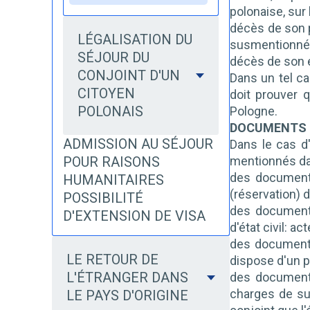
polonaise, sur
décès de son p
LÉGALISATION DU
susmentionné
SÉJOUR DU
décès de son e
CONJOINT D'UN
Dans un tel ca
CITOYEN
doit prouver 
POLONAIS
Pologne.
DOCUMENTS 
ADMISSION AU SÉJOUR
Dans le cas d
POUR RAISONS
mentionnés da
des documents 
HUMANITAIRES
(réservation) d
POSSIBILITÉ
des documents
D'EXTENSION DE VISA
d'état civil: a
des documents
LE RETOUR DE
dispose d'un p
L'ÉTRANGER DANS
des documents
charges de su
LE PAYS D'ORIGINE