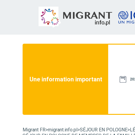
site web ne constituent pas une source de droit.
ossible pour qu'elles soient conformes à la
 ce site web est uniquement destiné à des fins
e site web ne peuvent pas être utilisées dans le
les. En cas de doute, nous vous recommandons
Une information important
20
trative dans un cas particulier et de vous
ui peuvent avoir une influence décisive sur sa
istance téléphonique migrant.info :
+48 22
Migrant FR
>
migrant.info.pl
>
SÉJOUR EN POLOGNE
>
L