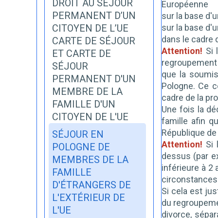
DROIT AU SÉJOUR
Européenne
PERMANENT D’UN
sur la base d'
CITOYEN DE L’UE
sur la base d'
dans le cadre 
CARTE DE SÉJOUR
Attention!
Si 
ET CARTE DE
regroupement f
SÉJOUR
que la soumis
PERMANENT D'UN
Pologne. Ce c
MEMBRE DE LA
cadre de la p
FAMILLE D'UN
Une fois la dé
CITOYEN DE L'UE
famille afin 
République de 
SÉJOUR EN
Attention!
Si 
POLOGNE DE
dessus (par e
MEMBRES DE LA
inférieure à 2
FAMILLE
circonstances
D'ÉTRANGERS DE
Si cela est jus
L'EXTÉRIEUR DE
du regroupemen
L'UE
divorce, sépar