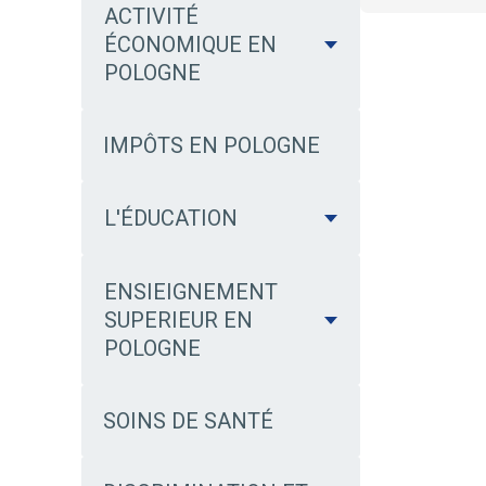
i
i
ACTIVITÉ
l
l
ÉCONOMIQUE EN
e
e
POLOGNE
s
IMPÔTS EN POLOGNE
L'ÉDUCATION
ENSIEIGNEMENT
SUPERIEUR EN
POLOGNE
SOINS DE SANTÉ