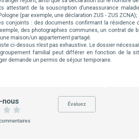
'étranger rejoint, ainsi que sa déclaration sur le nombre 
 attestant de la souscription d’uneassurance maladie 
Pologne (par exemple, une déclaration ZUS - ZUS ZCNA);
es conjoints : des documents confirmant la résidenc
exemple, des photographies communes, un contrat de ba
r une maison/un appartement partagé.
liste ci-dessus n’est pas exhaustive. Le dossier nécessa
groupement familial peut différer en fonction de la sit
anger demande un permis de séjour temporaire.
-nous
Évaluez
3
4
5
 commentaires
É
É
É
t
t
t
o
o
o