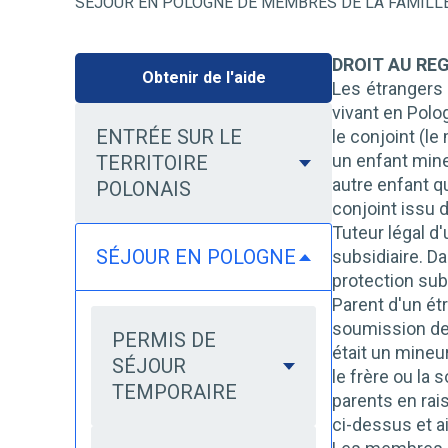
SÉJOUR EN POLOGNE DE MEMBRES DE LA FAMILLE 
DROIT AU RE
Obtenir de l'aide
Les étrangers 
vivant en Polo
ENTRÉE SUR LE
le conjoint (le
un enfant mine
TERRITOIRE
autre enfant q
POLONAIS
conjoint issu d
Tuteur légal d
SÉJOUR EN POLOGNE
subsidiaire. D
protection sub
Parent d'un étr
soumission de 
PERMIS DE
était un mineur
SÉJOUR
le frère ou la
TEMPORAIRE
parents en rai
ci-dessus et a