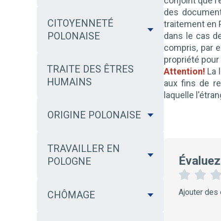
conjoint que l
des documents
CITOYENNETÉ
traitement en 
POLONAISE
dans le cas d
compris, par 
propriété pou
TRAITE DES ÊTRES
Attention!
La 
HUMAINS
aux fins de re
laquelle l'étr
ORIGINE POLONAISE
TRAVAILLER EN
Évaluez
POLOGNE
1
2
Ajouter des
CHÔMAGE
É
É
t
t
o
o