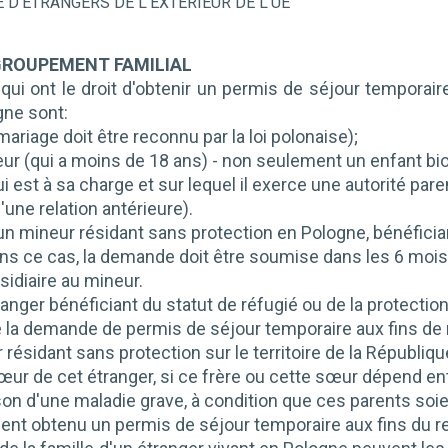
D'ÉTRANGERS DE L'EXTÉRIEUR DE L'UE
GROUPEMENT FAMILIAL
qui ont le droit d'obtenir un permis de séjour temporai
gne sont:
 mariage doit être reconnu par la loi polonaise);
ur (qui a moins de 18 ans) - non seulement un enfant bio
ui est à sa charge et sur lequel il exerce une autorité pa
'une relation antérieure).
'un mineur résidant sans protection en Pologne, bénéficia
ans ce cas, la demande doit être soumise dans les 6 mois s
sidiaire au mineur.
anger bénéficiant du statut de réfugié ou de la protection s
la demande de permis de séjour temporaire aux fins de 
 résidant sans protection sur le territoire de la Républiq
 sœur de cet étranger, si ce frère ou cette sœur dépend 
son d'une maladie grave, à condition que ces parents soie
ient obtenu un permis de séjour temporaire aux fins du 