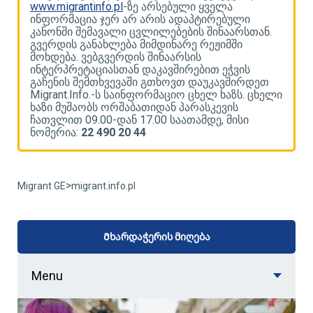
www.migrantinfo.pl
-ზე არსებული ყველა
w
ინფორმაცია ჯერ არ არის ადაპტირებული
ი
კანონში შემავალი ცვლილებების შინაარსთან.
კ
გვერდის განახლება მიმდინარე რეჟიმში
გ
მოხდება. ვებგვერდის შინაარსის
მ
ინტერპრეტაციასთან დაკავშირებით ეჭვის
ი
გაჩენის შემთხვევაში გთხოვთ დაუკავშირდეთ
გ
ლი
Migrant.Info.-ს საინფორმაციო ცხელ ხაზს. ცხელი
M
ხაზი მუშაობს ორშაბათიდან პარასკევის
ხ
ჩათვლით 09.00-დან 17.00 საათამდე, მისი
ჩ
ნომერია:
22 490 20 44
ნ
>
Migrant GE
migrant.info.pl
Მხარდაჭერის მიღება
Menu