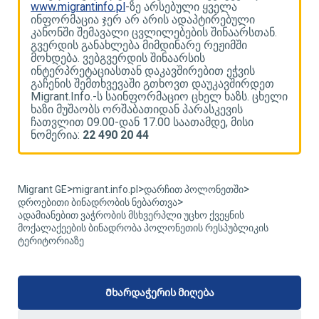
www.migrantinfo.pl
-ზე არსებული ყველა
w
ინფორმაცია ჯერ არ არის ადაპტირებული
ი
კანონში შემავალი ცვლილებების შინაარსთან.
კ
გვერდის განახლება მიმდინარე რეჟიმში
გ
მოხდება. ვებგვერდის შინაარსის
მ
ინტერპრეტაციასთან დაკავშირებით ეჭვის
ი
გაჩენის შემთხვევაში გთხოვთ დაუკავშირდეთ
გ
ლი
Migrant.Info.-ს საინფორმაციო ცხელ ხაზს. ცხელი
M
ხაზი მუშაობს ორშაბათიდან პარასკევის
ხ
ჩათვლით 09.00-დან 17.00 საათამდე, მისი
ჩ
ნომერია:
22 490 20 44
ნ
>
>
>
Migrant GE
migrant.info.pl
დარჩით პოლონეთში
>
დროებითი ბინადრობის ნებართვა
ადამიანებით ვაჭრობის მსხვერპლი უცხო ქვეყნის
მოქალაქეების ბინადრობა პოლონეთის რესპუბლიკის
ტერიტორიაზე
Მხარდაჭერის მიღება