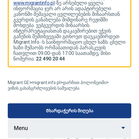
www.migrantinfo.pl
-ზე არსებული ყველა
w
ინფორმაცია ჯერ არ არის ადაპტირებული
ი
კანონში შემავალი ცვლილებების შინაარსთან.
კ
გვერდის განახლება მიმდინარე რეჟიმში
გ
მოხდება. ვებგვერდის შინაარსის
მ
ინტერპრეტაციასთან დაკავშირებით ეჭვის
ი
გაჩენის შემთხვევაში გთხოვთ დაუკავშირდეთ
გ
ლი
Migrant.Info.-ს საინფორმაციო ცხელ ხაზს. ცხელი
M
ხაზი მუშაობს ორშაბათიდან პარასკევის
ხ
ჩათვლით 09.00-დან 17.00 საათამდე, მისი
ჩ
ნომერია:
22 490 20 44
ნ
>
>
>
Migrant GE
migrant.info.pl
დარჩით პოლონეთში
ვიზის გახანგრძლივების საშუალება
Მხარდაჭერის მიღება
Menu