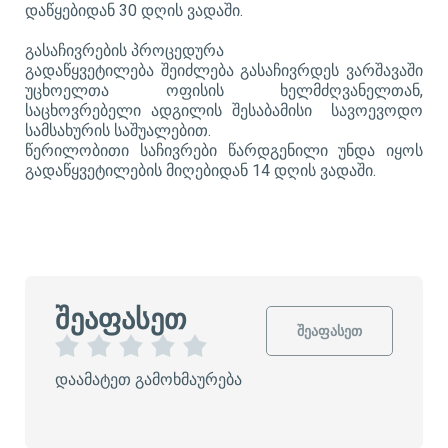
დაწყებიდან 30 დღის ვადაში.
გასაჩივრების პროცედურა
გადაწყვეტილება შეიძლება გასაჩივრდეს ვარშავაში
უცხოელთა ოფისის ხელმძღვანელთან,
საცხოვრებელი ადგილის შესაბამისი სავოევოდო
სამსახურის საშუალებით.
წერილობითი საჩივრები წარდგენილი უნდა იყოს
გადაწყვეტილების მიღებიდან 14 დღის ვადაში.
შეაფასეთ
შეაფასეთ
1
2
3
4
5
დაამატეთ გამოხმაურება
ვ
ვ
ვ
ვ
ვ
ა
ა
ა
ა
ა
რ
რ
რ
რ
რ
ს
ს
ს
ს
ს