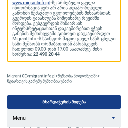
www.migrantinfo.pl
-ზე არსებული ყველა
w
ინფორმაცია ჯერ არ არის ადაპტირებული
ი
კანონში შემავალი ცვლილებების შინაარსთან.
კ
გვერდის განახლება მიმდინარე რეჟიმში
გ
მოხდება. ვებგვერდის შინაარსის
მ
ინტერპრეტაციასთან დაკავშირებით ეჭვის
ი
გაჩენის შემთხვევაში გთხოვთ დაუკავშირდეთ
გ
ლი
Migrant.Info.-ს საინფორმაციო ცხელ ხაზს. ცხელი
M
ხაზი მუშაობს ორშაბათიდან პარასკევის
ხ
ჩათვლით 09.00-დან 17.00 საათამდე, მისი
ჩ
ნომერია:
22 490 20 44
ნ
>
>
>
Migrant GE
migrant.info.pl
მუშაობა პოლონეთში
ნებართვის გარეშე მუშაობის უნარი
Მხარდაჭერის მიღება
Menu