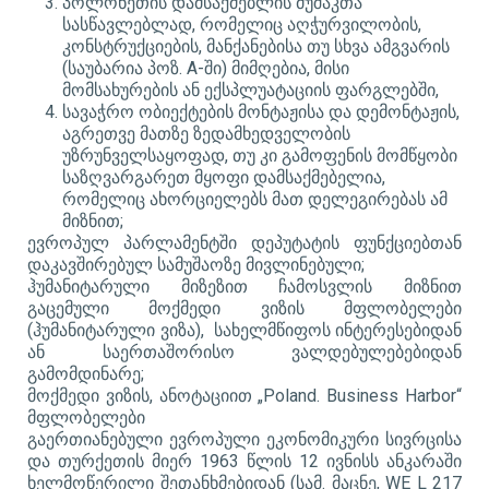
პოლონეთის დამსაქმებლის მუშაკთა
სასწავლებლად, რომელიც აღჭურვილობის,
კონსტრუქციების, მანქანებისა თუ სხვა ამგვარის
(საუბარია პოზ. A-ში) მიმღებია, მისი
მომსახურების ან ექსპლუატაციის ფარგლებში,
სავაჭრო ობიექტების მონტაჟისა და დემონტაჟის,
აგრეთვე მათზე ზედამხედველობის
უზრუნველსაყოფად, თუ კი გამოფენის მომწყობი
საზღვარგარეთ მყოფი დამსაქმებელია,
რომელიც ახორციელებს მათ დელეგირებას ამ
მიზნით;
ევროპულ პარლამენტში დეპუტატის ფუნქციებთან
დაკავშირებულ სამუშაოზე მივლინებული;
ჰუმანიტარული მიზეზით ჩამოსვლის მიზნით
გაცემული მოქმედი ვიზის მფლობელები
(ჰუმანიტარული ვიზა), სახელმწიფოს ინტერესებიდან
ან საერთაშორისო ვალდებულებებიდან
გამომდინარე;
მოქმედი ვიზის, ანოტაციით „Poland. Business Harbor“
მფლობელები
გაერთიანებული ევროპული ეკონომიკური სივრცისა
და თურქეთის მიერ 1963 წლის 12 ივნისს ანკარაში
ხელმოწერილი შეთანხმებიდან (სამ. მაცნე, WE L 217