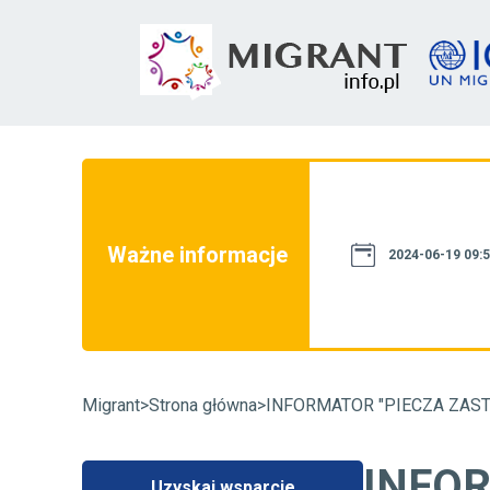
nie informacje nie stanowią źródła
dne z obowiązującymi regulacjami.
nformacyjnym, a informacje na niej
Ważne informacje
ministracji publicznej. W razie
2024-06-19 09:
tępowanie administracyjne w danej
ujący wpływ na jej rozstrzygnięcie.
.info - +48 22 490 20 44
Migrant
>
Strona główna
>
INFORMATOR "PIECZA ZAS
INFOR
Uzyskaj wsparcie