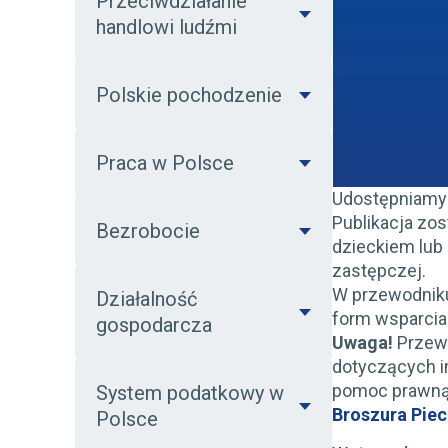
Przeciwdziałanie
handlowi ludźmi
Polskie pochodzenie
Praca w Polsce
Udostępniamy
Publikacja zos
Bezrobocie
dzieckiem lub
zastępczej.
W przewodniku
Działalność
form wsparcia
gospodarcza
Uwaga!
Przewo
dotyczących i
pomoc prawną
System podatkowy w
Broszura Piec
Polsce