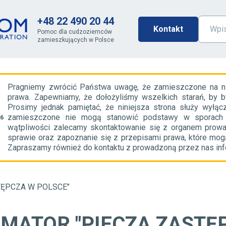
+48 22 490 20 44
Kontakt
Pomoc dla cudzoziemców
zamieszkujących w Polsce
Pragniemy zwrócić Państwa uwagę, że zamieszczone na nini
prawa. Zapewniamy, że dołożyliśmy wszelkich starań, by b
Prosimy jednak pamiętać, że niniejsza strona służy wyłącz
zamieszczone nie mogą stanowić podstawy w sporach z 
56
wątpliwości zalecamy skontaktowanie się z organem prow
sprawie oraz zapoznanie się z przepisami prawa, które mogą
Zapraszamy również do kontaktu z prowadzoną przez nas infol
TĘPCZA W POLSCE"
MATOR "PIECZA ZASTĘ