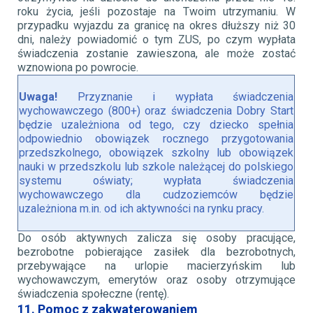
roku życia, jeśli pozostaje na Twoim utrzymaniu. W
przypadku wyjazdu za granicę na okres dłuższy niż 30
dni, należy powiadomić o tym ZUS, po czym wypłata
świadczenia zostanie zawieszona, ale może zostać
wznowiona po powrocie.
Uwaga!
Przyznanie i wypłata świadczenia
wychowawczego (800+) oraz świadczenia Dobry Start
będzie uzależniona od tego, czy dziecko spełnia
odpowiednio obowiązek rocznego przygotowania
przedszkolnego, obowiązek szkolny lub obowiązek
nauki w przedszkolu lub szkole należącej do polskiego
systemu oświaty; wypłata świadczenia
wychowawczego dla cudzoziemców będzie
uzależniona m.in. od ich aktywności na rynku pracy.
Do osób aktywnych zalicza się osoby pracujące,
bezrobotne pobierające zasiłek dla bezrobotnych,
przebywające na urlopie macierzyńskim lub
wychowawczym, emerytów oraz osoby otrzymujące
świadczenia społeczne (rentę).
11. Pomoc z zakwat
ero
waniem