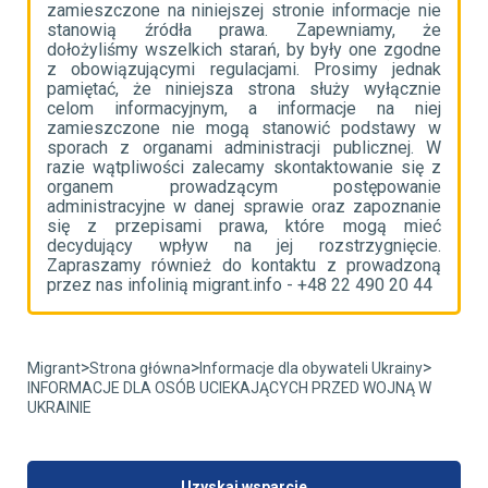
ie
zamieszczone na niniejszej stronie informacje nie
z
że
stanowią źródła prawa. Zapewniamy, że
s
ne
dołożyliśmy wszelkich starań, by były one zgodne
d
ak
z obowiązującymi regulacjami. Prosimy jednak
z
ie
pamiętać, że niniejsza strona służy wyłącznie
p
ej
celom informacyjnym, a informacje na niej
c
 w
zamieszczone nie mogą stanowić podstawy w
z
 W
sporach z organami administracji publicznej. W
s
 z
razie wątpliwości zalecamy skontaktowanie się z
r
ie
organem prowadzącym postępowanie
o
ie
administracyjne w danej sprawie oraz zapoznanie
a
eć
się z przepisami prawa, które mogą mieć
s
e.
decydujący wpływ na jej rozstrzygnięcie.
d
ną
Zapraszamy również do kontaktu z prowadzoną
Z
4
przez nas infolinią migrant.info - +48 22 490 20 44
p
>
>
>
Migrant
Strona główna
Informacje dla obywateli Ukrainy
INFORMACJE DLA OSÓB UCIEKAJĄCYCH PRZED WOJNĄ W
UKRAINIE
Uzyskaj wsparcie