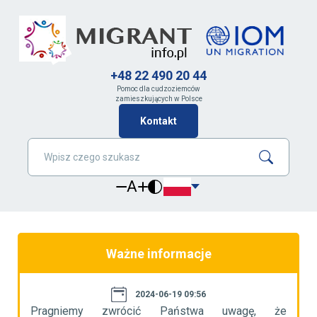
+48 22 490 20 44
Pomoc dla cudzoziemców
zamieszkujących w Polsce
Kontakt
A
Ważne informacje
2024-06-19 09:56
że
Pragniemy zwrócić Państwa uwagę, że
P