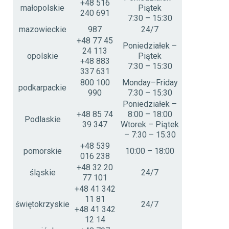
+48 516
małopolskie
Piątek
240 691
7:30 – 15:30
mazowieckie
987
24/7
+48 77 45
Poniedziałek –
24 113
opolskie
Piątek
+48 883
7:30 – 15:30
337 631
800 100
Monday–Friday
podkarpackie
990
7:30 – 15:30
Poniedziałek –
+48 85 74
8:00 – 18:00
Podlaskie
39 347
Wtorek – Piątek
– 7:30 – 15:30
+48 539
pomorskie
10:00 – 18:00
016 238
+48 32 20
śląskie
24/7
77 101
+48 41 342
11 81
świętokrzyskie
24/7
+48 41 342
12 14