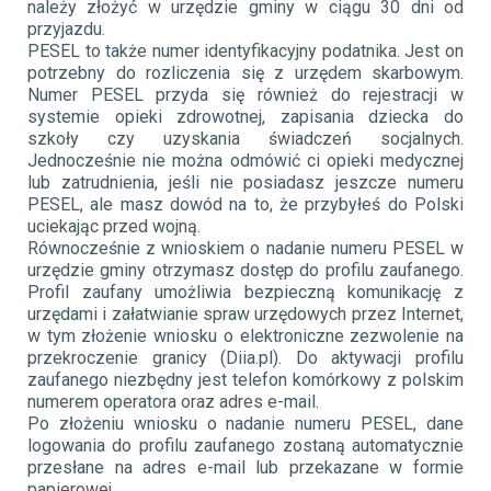
należy złożyć w urzędzie gminy w ciągu 30 dni od
przyjazdu.
PESEL to także numer identyfikacyjny podatnika. Jest on
potrzebny do rozliczenia się z urzędem skarbowym.
Numer PESEL przyda się również do rejestracji w
systemie opieki zdrowotnej, zapisania dziecka do
szkoły czy uzyskania świadczeń socjalnych.
Jednocześnie nie można odmówić ci opieki medycznej
lub zatrudnienia, jeśli nie posiadasz jeszcze numeru
PESEL, ale masz dowód na to, że przybyłeś do Polski
uciekając przed wojną.
Równocześnie z wnioskiem o nadanie numeru PESEL w
urzędzie gminy otrzymasz dostęp do profilu zaufanego.
Profil zaufany umożliwia bezpieczną komunikację z
urzędami i załatwianie spraw urzędowych przez Internet,
w tym złożenie wniosku o elektroniczne zezwolenie na
przekroczenie granicy (Diia.pl). Do aktywacji profilu
zaufanego niezbędny jest telefon komórkowy z polskim
numerem operatora oraz adres e-mail.
Po złożeniu wniosku o nadanie numeru PESEL, dane
logowania do profilu zaufanego zostaną automatycznie
przesłane na adres e-mail lub przekazane w formie
papierowej.