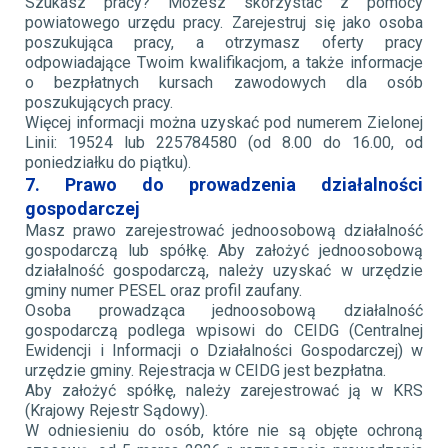
Szukasz pracy? Możesz skorzystać z pomocy
powiatowego urzędu pracy. Zarejestruj się jako osoba
poszukująca pracy, a otrzymasz oferty pracy
odpowiadające Twoim kwalifikacjom, a także informacje
o bezpłatnych kursach zawodowych dla osób
poszukujących pracy.
Więcej informacji można uzyskać pod numerem Zielonej
Linii: 19524 lub 225784580 (od 8.00 do 16.00, od
poniedziałku do piątku).
7. Prawo do prowadzenia działalności
gospodarczej
Masz prawo zarejestrować jednoosobową działalność
gospodarczą lub spółkę. Aby założyć jednoosobową
działalność gospodarczą, należy uzyskać w urzędzie
gminy numer PESEL oraz profil zaufany.
Osoba prowadząca jednoosobową działalność
gospodarczą podlega wpisowi do CEIDG (Centralnej
Ewidencji i Informacji o Działalności Gospodarczej) w
urzędzie gminy. Rejestracja w CEIDG jest bezpłatna.
Aby założyć spółkę, należy zarejestrować ją w KRS
(Krajowy Rejestr Sądowy).
W odniesieniu do osób, które nie są objęte ochroną