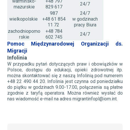
warmińsko-
+48 797
24/7
mazurskie
829 617
987
24/7
wielkopolskie
+48 61 854
w godzinach
11 72
pracy Biura
zachodniopomo
+48 784
24/7
rskie
602 745
Pomoc Międzynarodowej Organizacji ds.
Migracji
Infolinia
W przypadku pytań dotyczących praw i obowiązków w
Polsce, dostępu do edukacji, opieki zdrowotnej itp.
można skontaktować się z naszą Infolinią pod numerem
+48 22 490 44 20. Infolinia jest czynna od poniedziałku
do piątku w godzinach 9.00-17.00, połączenia są płatne
zgodnie z taryfą operatora. Można również wysłać do
nas wiadomość e-mail na adres migrantinfopl@iom.int.