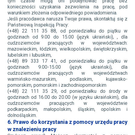
tym czasie mogą oni podejmować pracę bez
konieczności uzyskania zezwolenia na pracę, pod
warunkiem złożenia odpowiedniego powiadomienia.
Jeśli pracodawca narusza Twoje prawa, skontaktuj się z
Państwową Inspekcją Pracy:
(+48) 22 111 35 88, od poniedziałku do piątku w
godzinach od 9.00 do 15.00 (język ukraiński), , dla
cudzoziemców pracujących w województwach:
mazowieckim, łódzkim, wielkopolskim, świętokrzyskim,
lubelskim i lubuskim,
(+48) 89 333 17 41, od poniedziałku do piątku w
godzinach 9.00-15.00 (język ukraiński), dla
cudzoziemców pracujących w województwach
warmińsko-mazurskim, podlaskim, kujawsko-
pomorskim, pomorskim i zachodniopomorskim
(+48) 22 111 35 29, od poniedziałku do środy w
godzinach od 16.00 do 20.00 (w języku ukraińskim), dla
cudzoziemców pracujących w województwie
podkarpackim, małopolskim, śląskim, opolskim i
dolnośląskim.
6. Prawo do korzystania z pomocy urzędu pracy
w znalezieniu pracy