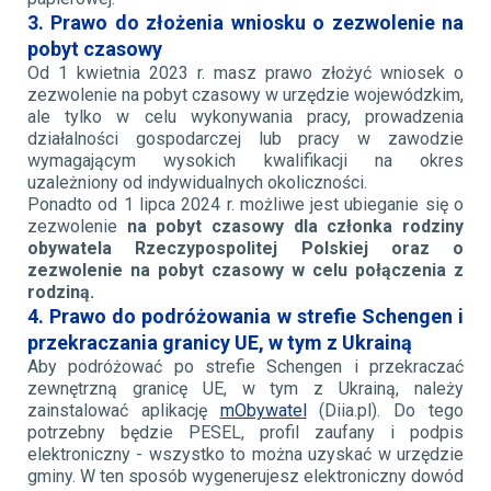
3. Prawo do złożenia wniosku o zezwolenie na
pobyt czasowy
Od 1 kwietnia 2023 r. masz prawo złożyć wniosek o
zezwolenie na pobyt czasowy w urzędzie wojewódzkim,
ale tylko w celu wykonywania pracy, prowadzenia
działalności gospodarczej lub pracy w zawodzie
wymagającym wysokich kwalifikacji na okres
uzależniony od indywidualnych okoliczności.
Ponadto od 1 lipca 2024 r. możliwe jest ubieganie się o
zezwolenie
na pobyt czasowy dla członka rodziny
obywatela Rzeczypospolitej Polskiej oraz o
zezwolenie na pobyt czasowy w celu połączenia z
rodziną.
4. Prawo do podróżowania w strefie Schengen i
przekraczania granicy UE, w tym z Ukrainą
Aby podróżować po strefie Schengen i przekraczać
zewnętrzną granicę UE, w tym z Ukrainą, należy
zainstalować aplikację
mObywatel
(Diia.pl). Do tego
potrzebny będzie PESEL, profil zaufany i podpis
elektroniczny - wszystko to można uzyskać w urzędzie
gminy. W ten sposób wygenerujesz elektroniczny dowód