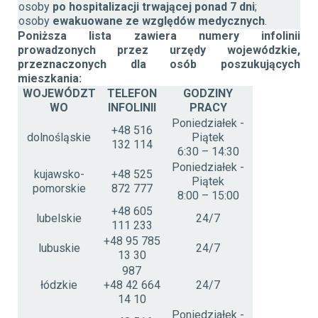
osoby
po hospitalizacji trwającej ponad 7 dni
;
osoby
ewakuowane ze względów medycznych
.
Poniższa lista zawiera numery infolinii
prowadzonych przez urzędy wojewódzkie,
przeznaczonych dla osób poszukujących
mieszkania:
WOJEWÓDZT
TELEFON
GODZINY
WO
INFOLINII
PRACY
Poniedziałek -
+48 516
dolnośląskie
Piątek
132 114
6:30 – 14:30
Poniedziałek -
kujawsko-
+48 525
Piątek
pomorskie
872 777
8:00 – 15:00
+48 605
lubelskie
24/7
111 233
+48 95 785
lubuskie
24/7
13 30
987
łódzkie
+48 42 664
24/7
14 10
Poniedziałek -