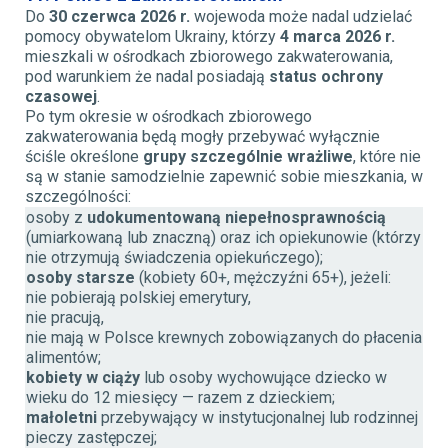
Do
30 czerwca 2026 r.
wojewoda może nadal udzielać
pomocy obywatelom Ukrainy, którzy
4 marca 2026 r.
mieszkali w ośrodkach zbiorowego zakwaterowania,
pod warunkiem że nadal posiadają
status ochrony
czasowej
.
Po tym okresie w ośrodkach zbiorowego
zakwaterowania będą mogły przebywać wyłącznie
ściśle określone
grupy szczególnie wrażliwe
, które nie
są w stanie samodzielnie zapewnić sobie mieszkania, w
szczególności:
osoby z
udokumentowaną niepełnosprawnością
(umiarkowaną lub znaczną) oraz ich opiekunowie (którzy
nie otrzymują świadczenia opiekuńczego);
osoby starsze
(kobiety 60+, mężczyźni 65+), jeżeli:
nie pobierają polskiej emerytury,
nie pracują,
nie mają w Polsce krewnych zobowiązanych do płacenia
alimentów;
kobiety w ciąży
lub osoby wychowujące dziecko w
wieku do 12 miesięcy — razem z dzieckiem;
małoletni
przebywający w instytucjonalnej lub rodzinnej
pieczy zastępczej;