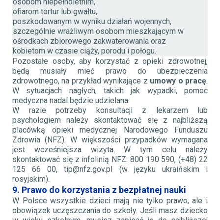
osobom niepełnoletnim,
ofiarom tortur lub gwałtu,
poszkodowanym w wyniku działań wojennych,
szczególnie wrażliwym osobom mieszkającym w
ośrodkach zbiorowego zakwaterowania oraz
kobietom w czasie ciąży, porodu i połogu.
Pozostałe osoby, aby korzystać z opieki zdrowotnej,
będą musiały mieć prawo do ubezpieczenia
zdrowotnego, na przykład wynikające z
umowy o pracę
.
W sytuacjach nagłych, takich jak wypadki, pomoc
medyczna nadal będzie udzielana.
W razie potrzeby konsultacji z lekarzem lub
psychologiem należy skontaktować się z najbliższą
placówką opieki medycznej Narodowego Funduszu
Zdrowia (NFZ). W większości przypadków wymagana
jest wcześniejsza wizyta. W tym celu należy
skontaktować się z infolinią NFZ: 800 190 590, (+48) 22
125 66 00, tip@nfz.gov.pl (w języku ukraińskim i
rosyjskim).
9. Prawo do korzystania z bezpłatnej nauki
W Polsce wszystkie dzieci mają nie tylko prawo, ale i
obowiązek uczęszczania do szkoły. Jeśli masz dziecko