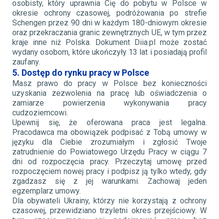
osobisty, który uprawnia Cię do pobytu w Polsce w
okresie ochrony czasowej, podróżowania po strefie
Schengen przez 90 dni w każdym 180-dniowym okresie
oraz przekraczania granic zewnętrznych UE, w tym przez
kraje inne niż Polska. Dokument Diia.pl może zostać
wydany osobom, które ukończyły 13 lat i posiadają profil
zaufany.
5. Dostęp do rynku pracy w Polsce
Masz prawo do pracy w Polsce bez konieczności
uzyskania zezwolenia na pracę lub oświadczenia o
zamiarze powierzenia wykonywania pracy
cudzoziemcowi.
Upewnij się, że oferowana praca jest legalna.
Pracodawca ma obowiązek podpisać z Tobą umowy w
języku dla Ciebie zrozumiałym i zgłosić Twoje
zatrudnienie do Powiatowego Urzędu Pracy w ciągu 7
dni od rozpoczęcia pracy. Przeczytaj umowę przed
rozpoczęciem nowej pracy i podpisz ją tylko wtedy, gdy
zgadzasz się z jej warunkami. Zachowaj jeden
egzemplarz umowy.
Dla obywateli Ukrainy, którzy nie korzystają z ochrony
czasowej, przewidziano trzyletni okres przejściowy. W