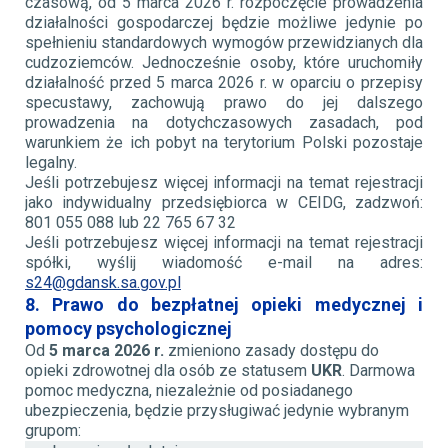
czasową, od 5 marca 2026 r. rozpoczęcie prowadzenia
działalności gospodarczej będzie możliwe jedynie po
spełnieniu standardowych wymogów przewidzianych dla
cudzoziemców. Jednocześnie osoby, które uruchomiły
działalność przed 5 marca 2026 r. w oparciu o przepisy
specustawy, zachowują prawo do jej dalszego
prowadzenia na dotychczasowych zasadach, pod
warunkiem że ich pobyt na terytorium Polski pozostaje
legalny.
Jeśli potrzebujesz więcej informacji na temat rejestracji
jako indywidualny przedsiębiorca w CEIDG, zadzwoń:
801 055 088 lub 22 765 67 32
Jeśli potrzebujesz więcej informacji na temat rejestracji
spółki, wyślij wiadomość e-mail na adres:
s24@gdansk.sa.gov.pl
8. Prawo do bezpłatnej opieki medycznej i
pomocy psychologicznej
Od
5 marca 2026 r.
zmieniono zasady dostępu do
opieki zdrowotnej dla osób ze statusem
UKR
. Darmowa
pomoc medyczna, niezależnie od posiadanego
ubezpieczenia, będzie przysługiwać jedynie wybranym
grupom: