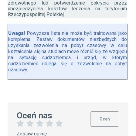
zdrowotnego lub potwierdzenie pokrycia przez
ubezpieczyciela kosztów leczenia na terytorium
Rzeczypospolitej Polskiej.
Uwaga!
Powyższa lista nie może być traktowana jako
kompletna. Zestaw dokumentów niezbędnych do
uzyskania zezwolenia na pobyt czasowy w celu
kształcenia się na studiach może różnić się ze względu
na sytuację cudzoziemca i urząd, w którym
cudzoziemiec ubiega się o zezwolenie na pobyt
czasowy.
Oceń nas
Oceń
1
2
3
4
5
Zostaw opinię
G
G
G
G
G