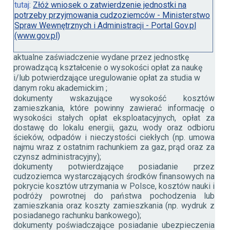
tutaj:
Złóż wniosek o zatwierdzenie jednostki na
potrzeby przyjmowania cudzoziemców - Ministerstwo
Spraw Wewnętrznych i Administracji - Portal Gov.pl
(www.gov.pl)
aktualne zaświadczenie wydane przez jednostkę
prowadzącą kształcenie o wysokości opłat za naukę
i/lub potwierdzające uregulowanie opłat za studia w
danym roku akademickim ;
dokumenty wskazujące wysokość kosztów
zamieszkania, które powinny zawierać informację o
wysokości stałych opłat eksploatacyjnych, opłat za
dostawę do lokalu energii, gazu, wody oraz odbioru
ścieków, odpadów i nieczystości ciekłych (np. umowa
najmu wraz z ostatnim rachunkiem za gaz, prąd oraz za
czynsz administracyjny);
dokumenty potwierdzające posiadanie przez
cudzoziemca wystarczających środków finansowych na
pokrycie kosztów utrzymania w Polsce, kosztów nauki i
podróży powrotnej do państwa pochodzenia lub
zamieszkania oraz koszty zamieszkania (np. wydruk z
posiadanego rachunku bankowego);
dokumenty poświadczające posiadanie ubezpieczenia