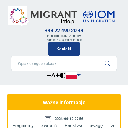
+48 22 490 20 44
Pomoc dla cudzoziemców
zamieszkujących w Polsce
Kontakt
A
Ważne informacje
2024-06-19 09:56
że
Pragniemy zwrócić Państwa uwagę, że
P