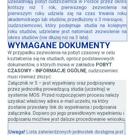
uzasadniają pobyt cudzoziemca w Polsce przez okres
krótszy niż 1 rok, pierwszego zezwolenia na
pierwszym roku udziela się na czas trwania roku
akademickiego lub studiów, przedłużony o 3 miesiące;
cudzoziemcowi, który podejmuje studia na kolejnym
roku studiów, udzielane jest natomiast zezwolenie na
okres studiów (nie dłużej niż na 3 lata).
WYMAGANE DOKUMENTY
W przypadku zezwolenia na pobyt czasowy w celu
kształcenia się na studiach, oprócz podstawowych
dokumentów, o których mowa w zakładce
POBYT
CZASOWY - INFORMACJE OGÓLNE
, cudzoziemiec
musi również złożyć:
Załącznik nr 5 – jest wypełniany oraz podpisywany
przez jednostkę prowadzącą studia (uczelnię) w
systemie MOS. Przed rozpoczęciem procesu należy
uzyskać właściwy adres e-mail uczelni, na który
zostanie przesłany link do wypełnienia i podpisania
załącznika. Dopiero po jego prawidłowym wypełnieniu i
podpisaniu możliwe jest dalsze procedowanie wniosku;
Uwaga!
Lista zatwierdzonych jednostek dostępna jest