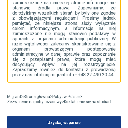
ie
zamieszczone na niniejszej stronie informacje nie
z
że
stanowią źródła prawa. Zapewniamy, że
s
ne
dołożyliśmy wszelkich starań, by były one zgodne
d
ak
z obowiązującymi regulacjami. Prosimy jednak
z
ie
pamiętać, że niniejsza strona służy wyłącznie
p
ej
celom informacyjnym, a informacje na niej
c
 w
zamieszczone nie mogą stanowić podstawy w
z
 W
sporach z organami administracji publicznej. W
s
 z
razie wątpliwości zalecamy skontaktowanie się z
r
ie
organem prowadzącym postępowanie
o
ie
administracyjne w danej sprawie oraz zapoznanie
a
eć
się z przepisami prawa, które mogą mieć
s
e.
decydujący wpływ na jej rozstrzygnięcie.
d
ną
Zapraszamy również do kontaktu z prowadzoną
Z
4
przez nas infolinią migrant.info - +48 22 490 20 44
p
>
>
>
Migrant
Strona główna
Pobyt w Polsce
>
Zezwolenie na pobyt czasowy
Kształcenie się na studiach
Uzyskaj wsparcie