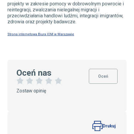
projekty w zakresie pomocy w dobrowolnym powrocie i
reintegracji, zwalczania nielegalnej migracji i
przeciwdziałania handlowi ludźmi, integracji imigrantów,
zdrowia oraz projekty badawcze.
Strona internetowa Biura IOM w Warszawie
Oceń nas
Oceń
1
2
3
4
5
Zostaw opinię
G
G
G
G
G
w
w
w
w
w
i
i
i
i
i
a
a
a
a
a
z
z
z
z
z
d
d
d
d
d
k
k
k
k
e
Drukuj
a
i
i
i
k