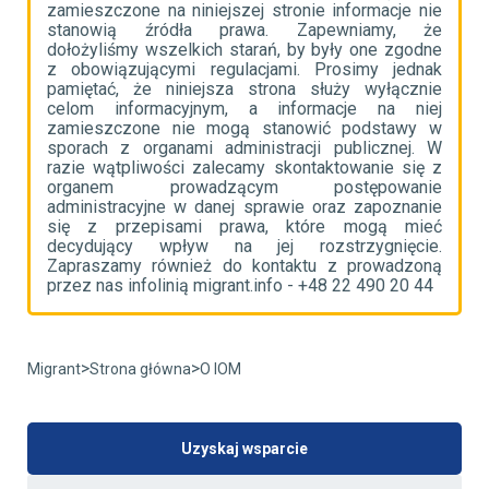
ie
zamieszczone na niniejszej stronie informacje nie
z
że
stanowią źródła prawa. Zapewniamy, że
s
ne
dołożyliśmy wszelkich starań, by były one zgodne
d
ak
z obowiązującymi regulacjami. Prosimy jednak
z
ie
pamiętać, że niniejsza strona służy wyłącznie
p
ej
celom informacyjnym, a informacje na niej
c
 w
zamieszczone nie mogą stanowić podstawy w
z
 W
sporach z organami administracji publicznej. W
s
 z
razie wątpliwości zalecamy skontaktowanie się z
r
ie
organem prowadzącym postępowanie
o
ie
administracyjne w danej sprawie oraz zapoznanie
a
eć
się z przepisami prawa, które mogą mieć
s
e.
decydujący wpływ na jej rozstrzygnięcie.
d
ną
Zapraszamy również do kontaktu z prowadzoną
Z
4
przez nas infolinią migrant.info - +48 22 490 20 44
p
>
>
Migrant
Strona główna
O IOM
Uzyskaj wsparcie