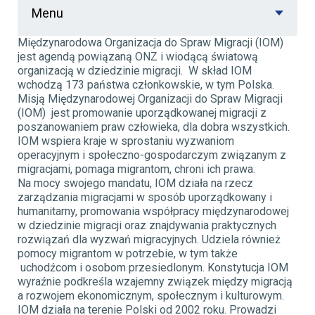
Menu
Międzynarodowa Organizacja do Spraw Migracji (IOM)
jest agendą powiązaną ONZ i wiodącą światową
organizacją w dziedzinie migracji. W skład IOM
wchodzą 173 państwa członkowskie, w tym Polska.
Misją Międzynarodowej Organizacji do Spraw Migracji
(IOM) jest promowanie uporządkowanej migracji z
poszanowaniem praw człowieka, dla dobra wszystkich.
IOM wspiera kraje w sprostaniu wyzwaniom
operacyjnym i społeczno-gospodarczym związanym z
migracjami, pomaga migrantom, chroni ich prawa.
Na mocy swojego mandatu, IOM działa na rzecz
zarządzania migracjami w sposób uporządkowany i
humanitarny, promowania współpracy międzynarodowej
w dziedzinie migracji oraz znajdywania praktycznych
rozwiązań dla wyzwań migracyjnych. Udziela również
pomocy migrantom w potrzebie, w tym także
uchodźcom i osobom przesiedlonym. Konstytucja IOM
wyraźnie podkreśla wzajemny związek między migracją
a rozwojem ekonomicznym, społecznym i kulturowym.
IOM działa na terenie Polski od 2002 roku. Prowadzi