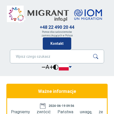
+48 22 490 20 44
Pomoc dla cudzoziemców
zamieszkujących w Polsce
Kontakt
A
Ważne informacje
2024-06-19 09:56
że
Pragniemy zwrócić Państwa uwagę, że
P