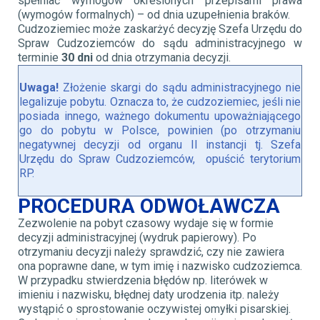
spełniać wymogów określonych przepisami prawa
(wymogów formalnych) – od dnia uzupełnienia braków.
Cudzoziemiec może zaskarżyć decyzję Szefa Urzędu do
Spraw Cudzoziemców do sądu administracyjnego w
terminie
30 dni
od dnia otrzymania decyzji.
Uwaga!
Złożenie skargi do sądu administracyjnego nie
legalizuje pobytu. Oznacza to, że cudzoziemiec, jeśli nie
posiada innego, ważnego dokumentu upoważniającego
go do pobytu w Polsce, powinien (po otrzymaniu
negatywnej decyzji od organu II instancji tj. Szefa
Urzędu do Spraw Cudzoziemców, opuścić terytorium
RP.
PROCEDURA ODWOŁAWCZA
Zezwolenie na pobyt czasowy wydaje się w formie
decyzji administracyjnej (wydruk papierowy). Po
otrzymaniu decyzji należy sprawdzić, czy nie zawiera
ona poprawne dane, w tym imię i nazwisko cudzoziemca.
W przypadku stwierdzenia błędów np. literówek w
imieniu i nazwisku, błędnej daty urodzenia itp. należy
wystąpić o sprostowanie oczywistej omyłki pisarskiej.