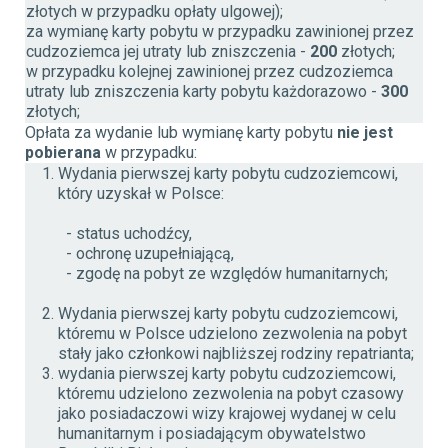
złotych
w przypadku opłaty ulgowej)
;
za wymianę karty pobytu w przypadku zawinionej przez
cudzoziemca jej utraty lub zniszczenia -
200
złotych;
w przypadku kolejnej zawinionej przez cudzoziemca
utraty lub zniszczenia karty pobytu każdorazowo -
300
złotych;
Opłata za wydanie lub wymianę karty pobytu
nie jest
pobierana
w przypadku:
Wydania pierwszej karty pobytu cudzoziemcowi,
który uzyskał w Polsce:
- status uchodźcy,
- ochronę uzupełniającą,
- zgodę na pobyt ze względów humanitarnych;
Wydania pierwszej karty pobytu cudzoziemcowi,
któremu w Polsce udzielono zezwolenia na pobyt
stały jako członkowi najbliższej rodziny repatrianta;
wydani
a
pierwszej karty pobytu cudzoziemcowi,
któremu udzielono zezwolenia na pobyt czasowy
jako posiadaczowi wizy krajowej wydanej w celu
humanitarnym i posiadającym obywatelstwo