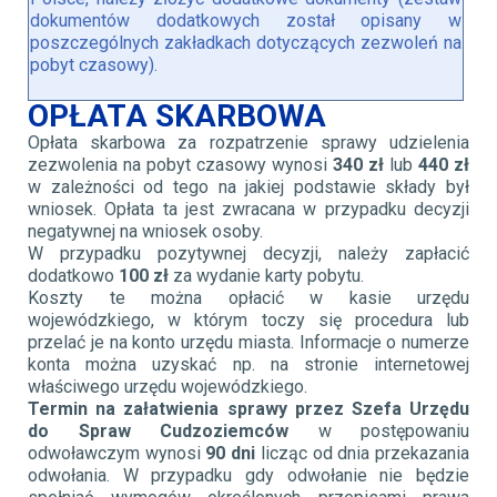
dokumentów dodatkowych został opisany w
poszczególnych zakładkach dotyczących zezwoleń na
pobyt czasowy).
OPŁATA SKARBOWA
Opłata skarbowa za rozpatrzenie sprawy udzielenia
zezwolenia na pobyt czasowy wynosi
340 zł
lub
440 zł
w zależności od tego na jakiej podstawie składy był
wniosek. Opłata ta jest zwracana w przypadku decyzji
negatywnej na wniosek osoby.
W przypadku pozytywnej decyzji, należy zapłacić
dodatkowo
100 zł
za wydanie karty pobytu.
Koszty te można opłacić w kasie urzędu
wojewódzkiego, w którym toczy się procedura lub
przelać je na konto urzędu miasta. Informacje o numerze
konta można uzyskać np. na stronie internetowej
właściwego urzędu wojewódzkiego.
Termin na załatwienia sprawy przez Szefa Urzędu
do Spraw Cudzoziemców
w postępowaniu
odwoławczym wynosi
90 dni
licząc od dnia przekazania
odwołania.
W przypadku gdy odwołanie nie będzie