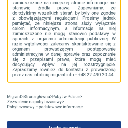
ie
zamieszczone na niniejszej stronie informacje nie
z
że
stanowią źródła prawa. Zapewniamy, że
s
ne
dołożyliśmy wszelkich starań, by były one zgodne
d
ak
z obowiązującymi regulacjami. Prosimy jednak
z
ie
pamiętać, że niniejsza strona służy wyłącznie
p
ej
celom informacyjnym, a informacje na niej
c
 w
zamieszczone nie mogą stanowić podstawy w
z
 W
sporach z organami administracji publicznej. W
s
 z
razie wątpliwości zalecamy skontaktowanie się z
r
ie
organem prowadzącym postępowanie
o
ie
administracyjne w danej sprawie oraz zapoznanie
a
eć
się z przepisami prawa, które mogą mieć
s
e.
decydujący wpływ na jej rozstrzygnięcie.
d
ną
Zapraszamy również do kontaktu z prowadzoną
Z
4
przez nas infolinią migrant.info - +48 22 490 20 44
p
>
>
>
Migrant
Strona główna
Pobyt w Polsce
>
Zezwolenie na pobyt czasowy
Pobyt czasowy – podstawowe informacje
Uzyskaj wsparcie