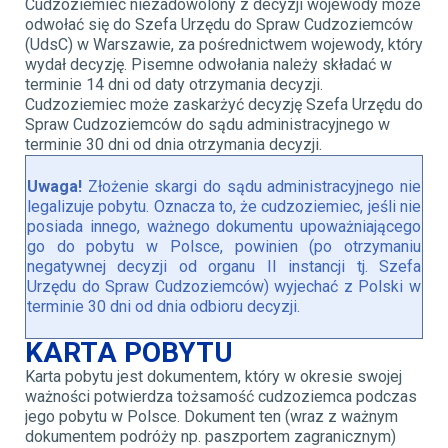
Cudzoziemiec niezadowolony z decyzji wojewody może
odwołać się do Szefa Urzędu do Spraw Cudzoziemców
(UdsC) w Warszawie, za pośrednictwem wojewody, który
wydał decyzję. Pisemne odwołania należy składać w
terminie 14 dni od daty otrzymania decyzji.
Cudzoziemiec może zaskarżyć decyzję Szefa Urzędu do
Spraw Cudzoziemców do sądu administracyjnego w
terminie 30 dni od dnia otrzymania decyzji.
Uwaga!
Złożenie skargi do sądu administracyjnego nie
legalizuje pobytu. Oznacza to, że cudzoziemiec, jeśli nie
posiada innego, ważnego dokumentu upoważniającego
go do pobytu w Polsce, powinien (po otrzymaniu
negatywnej decyzji od organu II instancji tj. Szefa
Urzędu do Spraw Cudzoziemców) wyjechać z Polski w
terminie 30 dni od dnia odbioru decyzji.
KARTA POBYTU
Karta pobytu jest dokumentem, który w okresie swojej
ważności potwierdza tożsamość cudzoziemca podczas
jego pobytu w Polsce. Dokument ten (wraz z ważnym
dokumentem podróży np. paszportem zagranicznym)