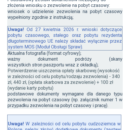
złożenia wniosku o zezwolenie na pobyt czasowy:
wniosek o udzielenie zezwolenia na pobyt czasowy
wypełniony zgodnie z instrukcją;
Uwaga!
Od
27 kwietnia 2026 r. wnioski dotyczące
pobytu czasowego, stałego oraz pobytu rezydenta
długoterminowego UE należy składać wyłącznie przez
system MOS (Moduł Obsługi Spraw).
Aktualna
fotografia
(format
cyfrowy
)
;
ważny dokument podróży (s
kany
wszystkich
stron
paszportu
wraz z
okładką
);
Potwierdzenie
uiszczenia
opłaty
skarbowej
(
wysokość
w
zależności
od
celu
pobytu
/
rodzaju
zezwolenia
) - 340
zł
, 440
zł
,
(
opłata
skarbowa
za
zezwolenie
) + 100
zł
(
wydanie
karty
pobytu
)
podstawowe dokumenty wymagane dla danego typu
zezwolenia na pobyt czasowy (np. załącznik numer 1 w
przypadku zezwolenia na pobyt czasowy i pracę).
Uwaga!
W zależności od celu pobytu cudzoziemca w
Polsce, należy złożyć dodatkowe dokumenty (zestaw