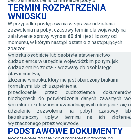
celu zamieszczenia ich na karcie pobytu.
TERMIN ROZPATRZENIA
WNIOSKU
W przypadku postępowania w sprawie udzielenia
zezwolenia na pobyt czasowy termin dla wojewody na
załatwienie sprawy
wynosi
60 dni
i
jest
liczony od
momentu, w którym nastąpi ostatnie z następujących
zdarzeń
:
wniosku osobiście lub osobiste stawiennictwo
cudzoziemca w urzędzie wojewódzkim po tym, jak
cudzoziemiec został - wezwany do osobistego
stawiennictwa;
złożenie wniosku, który nie jest obarczony brakami
formalnymi lub ich uzupełnienie;
przedłożenie przez cudzoziemca dokumentów
niezbędnych do potwierdzenia danych zawartych we
wniosku i okoliczności uzasadniających ubieganie się o
udzielenie zezwolenia na pobyt czasowy lub
bezskuteczny upływ terminu na ich złożenie,
wyznaczonego przez wojewodę.
PODSTAWOWE DOKUMENTY
Podstawowy zestaw dokumentów niezbędny do