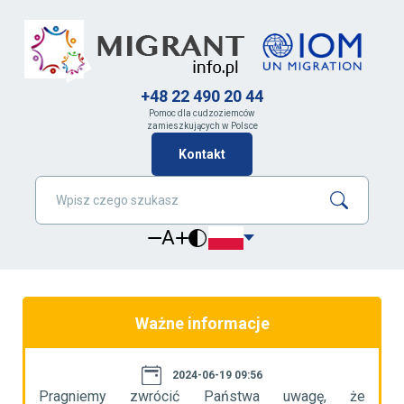
+48 22 490 20 44
Pomoc dla cudzoziemców
zamieszkujących w Polsce
Kontakt
A
Ważne informacje
2024-06-19 09:56
że
Pragniemy zwrócić Państwa uwagę, że
P