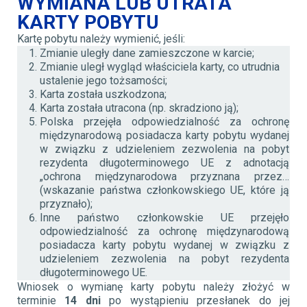
WYMIANA LUB UTRATA
KARTY POBYTU
Kartę pobytu należy wymienić, jeśli:
Zmianie uległy dane zamieszczone w karcie;
Zmianie uległ wygląd właściciela karty, co utrudnia
ustalenie jego tożsamości;
Karta została uszkodzona;
Karta została utracona (np. skradziono ją);
Polska przejęła odpowiedzialność za ochronę
międzynarodową posiadacza karty pobytu wydanej
w związku z udzieleniem zezwolenia na pobyt
rezydenta długoterminowego UE z adnotacją
„ochrona międzynarodowa przyznana przez…
(wskazanie państwa członkowskiego UE, które ją
przyznało);
Inne państwo członkowskie UE przejęło
odpowiedzialność za ochronę międzynarodową
posiadacza karty pobytu wydanej w związku z
udzieleniem zezwolenia na pobyt rezydenta
długoterminowego UE.
Wniosek o wymianę karty pobytu należy złożyć w
terminie
14 dni
po wystąpieniu przesłanek do jej