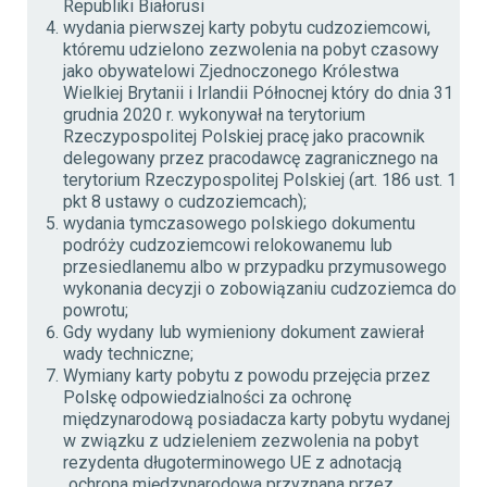
Republiki Białorusi
wydani
a
pierwszej karty pobytu cudzoziemcowi,
któremu udzielono zezwolenia na pobyt czasowy
jako obywatelowi Zjednoczonego Królestwa
Wielkiej Brytanii i Irlandii Północnej który do dnia 31
grudnia 2020 r. wykonywał na terytorium
Rzeczypospolitej Polskiej pracę jako pracownik
delegowany przez pracodawcę zagranicznego na
terytorium Rzeczypospolitej Polskiej (art. 186 ust. 1
pkt 8 ustawy o cudzoziemcach);
wydania tymczasowego polskiego dokumentu
podróży cudzoziemcowi relokowanemu lub
przesiedlanemu albo w przypadku przymusowego
wykonania decyzji o zobowiązaniu cudzoziemca do
powrotu;
Gdy wydany lub wymieniony dokument zawierał
wady techniczne;
Wymiany karty pobytu z powodu przejęcia przez
Polskę odpowiedzialności za ochronę
międzynarodową posiadacza karty pobytu wydanej
w związku z udzieleniem zezwolenia na pobyt
rezydenta długoterminowego UE z adnotacją
„ochrona międzynarodowa przyznana przez…