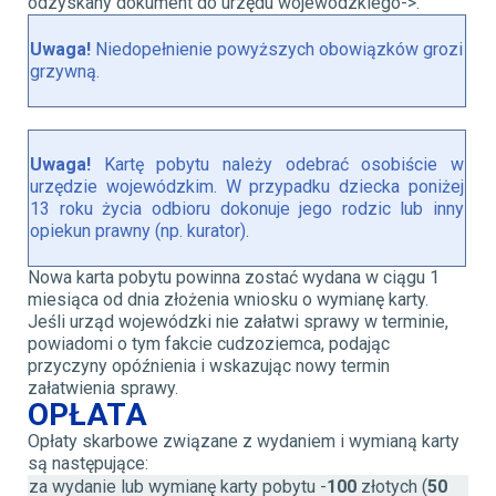
odzyskany dokument do urzędu wojewódzkiego->.
Uwaga!
Niedopełnienie powyższych obowiązków grozi
grzywną.
Uwaga!
Kartę pobytu należy odebrać osobiście w
urzędzie wojewódzkim. W przypadku dziecka poniżej
13 roku życia odbioru dokonuje jego rodzic lub inny
opiekun prawny (np. kurator).
Nowa karta pobytu powinna zostać wydana w ciągu 1
miesiąca od dnia złożenia wniosku o wymianę karty.
Jeśli urząd wojewódzki nie załatwi sprawy w terminie,
powiadomi o tym fakcie cudzoziemca, podając
przyczyny opóźnienia i wskazując nowy termin
załatwienia sprawy.
OPŁATA
Opłaty skarbowe związane z wydaniem i wymianą karty
są następujące:
za wydanie lub wymianę karty pobytu -
100
złotych
(
50