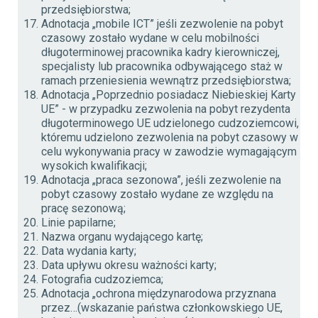
przedsiębiorstwa;
Adnotacja „mobile ICT” jeśli zezwolenie na pobyt
czasowy zostało wydane w celu mobilności
długoterminowej pracownika kadry kierowniczej,
specjalisty lub pracownika odbywającego staż w
ramach przeniesienia wewnątrz przedsiębiorstwa;
Adnotacja „Poprzednio posiadacz Niebieskiej Karty
UE” - w przypadku zezwolenia na pobyt rezydenta
długoterminowego UE udzielonego cudzoziemcowi,
któremu udzielono zezwolenia na pobyt czasowy w
celu wykonywania pracy w zawodzie wymagającym
wysokich kwalifikacji;
Adnotacja „praca sezonowa”, jeśli zezwolenie na
pobyt czasowy zostało wydane ze względu na
pracę sezonową;
Linie papilarne;
Nazwa organu wydającego kartę;
Data wydania karty;
Data upływu okresu ważności karty;
Fotografia cudzoziemca;
Adnotacja „ochrona międzynarodowa przyznana
przez…(wskazanie państwa członkowskiego UE,