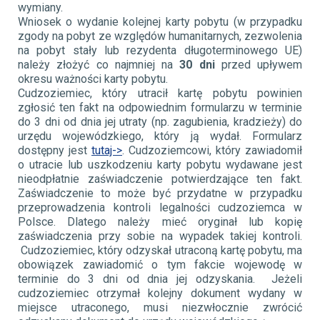
wymiany.
Wniosek o wydanie kolejnej karty pobytu (w przypadku
zgody na pobyt ze względów humanitarnych, zezwolenia
na pobyt stały lub rezydenta długoterminowego UE)
należy złożyć co najmniej na
30 dni
przed upływem
okresu ważności karty pobytu.
Cudzoziemiec, który utracił kartę pobytu powinien
zgłosić ten fakt na odpowiednim formularzu w terminie
do 3 dni od dnia jej utraty (np. zagubienia, kradzieży) do
urzędu wojewódzkiego, który ją wydał. Formularz
dostępny jest
tutaj->
. Cudzoziemcowi, który zawiadomił
o utracie lub uszkodzeniu karty pobytu wydawane jest
nieodpłatnie zaświadczenie potwierdzające ten fakt.
Zaświadczenie to może być przydatne w przypadku
przeprowadzenia kontroli legalności cudzoziemca w
Polsce. Dlatego należy mieć oryginał lub kopię
zaświadczenia przy sobie na wypadek takiej kontroli.
Cudzoziemiec, który odzyskał utraconą kartę pobytu, ma
obowiązek zawiadomić o tym fakcie wojewodę w
terminie do 3 dni od dnia jej odzyskania. Jeżeli
cudzoziemiec otrzymał kolejny dokument wydany w
miejsce utraconego, musi niezwłocznie zwrócić