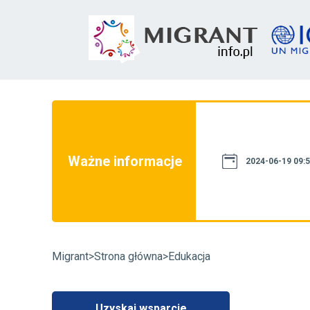
nie informacje nie stanowią źródła
dne z obowiązującymi regulacjami.
nformacyjnym, a informacje na niej
Ważne informacje
ministracji publicznej. W razie
2024-06-19 09:
tępowanie administracyjne w danej
ujący wpływ na jej rozstrzygnięcie.
.info - +48 22 490 20 44
Migrant
>
Strona główna
>
Edukacja
Uzyskaj wsparcie