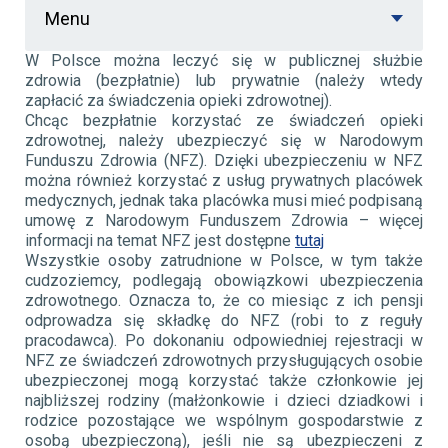
Menu
W Polsce można leczyć się w publicznej służbie
zdrowia (bezpłatnie) lub prywatnie (należy wtedy
zapłacić za świadczenia opieki zdrowotnej).
Chcąc bezpłatnie korzystać ze świadczeń opieki
zdrowotnej, należy ubezpieczyć się w Narodowym
Funduszu Zdrowia (NFZ). Dzięki ubezpieczeniu w NFZ
można również korzystać z usług prywatnych placówek
medycznych, jednak taka placówka musi mieć podpisaną
umowę z Narodowym Funduszem Zdrowia – więcej
informacji na temat NFZ jest dostępne
tutaj
Wszystkie osoby zatrudnione w Polsce, w tym także
cudzoziemcy, podlegają obowiązkowi ubezpieczenia
zdrowotnego. Oznacza to, że co miesiąc z ich pensji
odprowadza się składkę do NFZ (robi to z reguły
pracodawca). Po dokonaniu odpowiedniej rejestracji w
NFZ ze świadczeń zdrowotnych przysługujących osobie
ubezpieczonej mogą korzystać także członkowie jej
najbliższej rodziny (małżonkowie i dzieci dziadkowi i
rodzice pozostające we wspólnym gospodarstwie z
osobą ubezpieczoną), jeśli nie są ubezpieczeni z