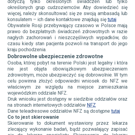
dotyczą tylko określonych świadczeń lub tylko
określonych grup cudzoziemców. Aby dowiedzieć się
więcej, należy skonsultować się ze swoją ambasadą lub
konsulatem – ich dane kontaktowe znajdują się
tutaj
Obywatele Rosji przebywający czasowo w Polsce mają
prawo do bezpłatnych świadczeń zdrowotnych w razie
nagłych zachorowań i nieszczęśliwych wypadków, do
czasu kiedy stan pacjenta pozwoli na transport do jego
kraju pochodzenia.
Dobrowolne ubezpieczenie zdrowotne
Osoba, której pobyt na terenie Polski jest legalny i która
nie jest objęta obowiązkowym ubezpieczeniem
zdrowotnym, może ubezpieczyć się dobrowolnie. W tym
celu powinna złożyć odpowiedni wniosek do NFZ we
właściwym ze względu na miejsce zamieszkania
wojewódzkim oddziale NFZ.
Druk wniosku jest dostępny w siedzibie oddziałów oraz
na stronach internetowych oddziałów
NFZ
Dane teleadresowe oddziałów NFZ są dostępne
tutaj
Co to jest skierowanie
Skierowanie to dokument wystawiony przez lekarza
zlecający wykonanie badań, bądź pozwalający zapisać