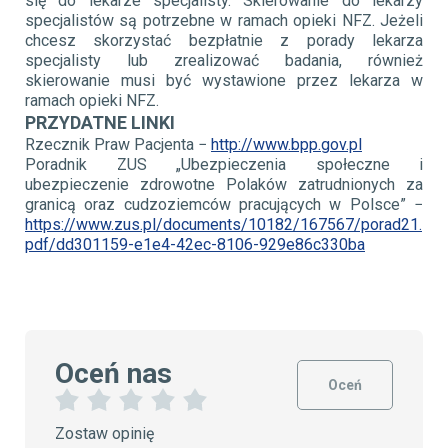
się do lekarze specjalisty. Skierowanie do lekarzy
specjalistów są potrzebne w ramach opieki NFZ. Jeżeli
chcesz skorzystać bezpłatnie z porady lekarza
specjalisty lub zrealizować badania, również
skierowanie musi być wystawione przez lekarza w
ramach opieki NFZ.
PRZYDATNE LINKI
Rzecznik Praw Pacjenta −
http://www.bpp.gov.pl
Poradnik ZUS „Ubezpieczenia społeczne i
ubezpieczenie zdrowotne Polaków zatrudnionych za
granicą oraz cudzoziemców pracujących w Polsce” −
https://www.zus.pl/documents/10182/167567/porad21.
pdf/dd301159-e1e4-42ec-8106-929e86c330ba
Oceń nas
Oceń
1
2
3
4
5
Zostaw opinię
G
G
G
G
G