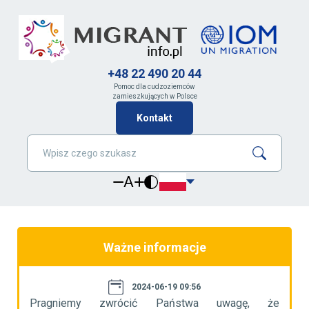
+48 22 490 20 44
Pomoc dla cudzoziemców
zamieszkujących w Polsce
Kontakt
A
Ważne informacje
2024-06-19 09:56
że
Pragniemy zwrócić Państwa uwagę, że
P