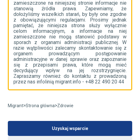
ie
zamieszczone na niniejszej stronie informacje nie
z
że
stanowią źródła prawa. Zapewniamy, że
s
ne
dołożyliśmy wszelkich starań, by były one zgodne
d
ak
z obowiązującymi regulacjami. Prosimy jednak
z
ie
pamiętać, że niniejsza strona służy wyłącznie
p
ej
celom informacyjnym, a informacje na niej
c
 w
zamieszczone nie mogą stanowić podstawy w
z
 W
sporach z organami administracji publicznej. W
s
 z
razie wątpliwości zalecamy skontaktowanie się z
r
ie
organem prowadzącym postępowanie
o
ie
administracyjne w danej sprawie oraz zapoznanie
a
eć
się z przepisami prawa, które mogą mieć
s
e.
decydujący wpływ na jej rozstrzygnięcie.
d
ną
Zapraszamy również do kontaktu z prowadzoną
Z
4
przez nas infolinią migrant.info - +48 22 490 20 44
p
>
>
Migrant
Strona główna
Zdrowie
Uzyskaj wsparcie