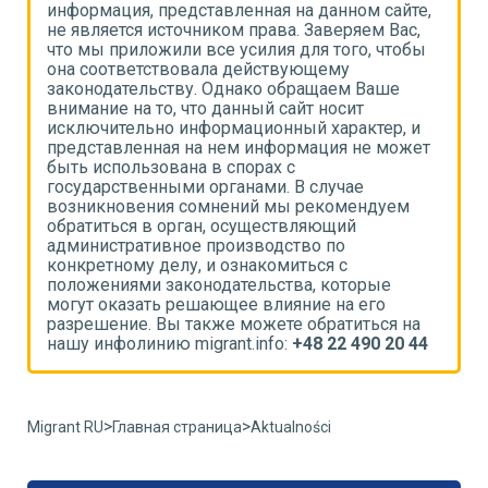
,
информация, представленная на данном сайте,
и
не является источником права. Заверяем Вас,
н
что мы приложили все усилия для того, чтобы
ч
она соответствовала действующему
о
законодательству. Однако обращаем Ваше
з
внимание на то, что данный сайт носит
в
исключительно информационный характер, и
и
т
представленная на нем информация не может
п
быть использована в спорах с
б
государственными органами. В случае
г
возникновения сомнений мы рекомендуем
в
обратиться в орган, осуществляющий
о
административное производство по
а
конкретному делу, и ознакомиться с
к
положениями законодательства, которые
п
могут оказать решающее влияние на его
м
разрешение. Вы также можете обратиться на
р
4
нашу инфолинию migrant.info:
+48 22 490 20 44
н
>
>
Migrant RU
Главная страница
Aktualności