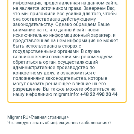
,
информация, представленная на данном сайте,
и
не является источником права. Заверяем Вас,
н
что мы приложили все усилия для того, чтобы
ч
она соответствовала действующему
о
законодательству. Однако обращаем Ваше
з
внимание на то, что данный сайт носит
в
исключительно информационный характер, и
и
т
представленная на нем информация не может
п
быть использована в спорах с
б
государственными органами. В случае
г
возникновения сомнений мы рекомендуем
в
обратиться в орган, осуществляющий
о
административное производство по
а
конкретному делу, и ознакомиться с
к
положениями законодательства, которые
п
могут оказать решающее влияние на его
м
разрешение. Вы также можете обратиться на
р
4
нашу инфолинию migrant.info:
+48 22 490 20 44
н
>
>
Migrant RU
Главная страница
Что следует знать об инфекционных заболеваниях?