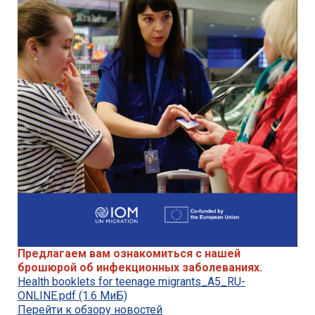
Предлагаем вам ознакомиться с нашей
брошюрой об инфекционных заболеваниях.
Health booklets for teenage migrants_A5_RU-
ONLINE.pdf
(1.6 МиБ)
Перейти к обзору новостей