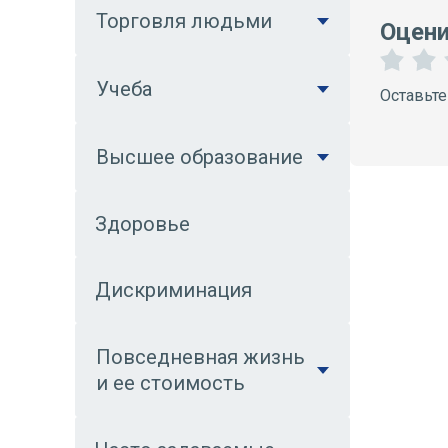
Торговля людьми
Оцени
1
Учеба
Оставьте
З
в
е
Высшее образование
з
з
д
а
Здоровье
Дискриминация
Повседневная жизнь
и ее стоимость