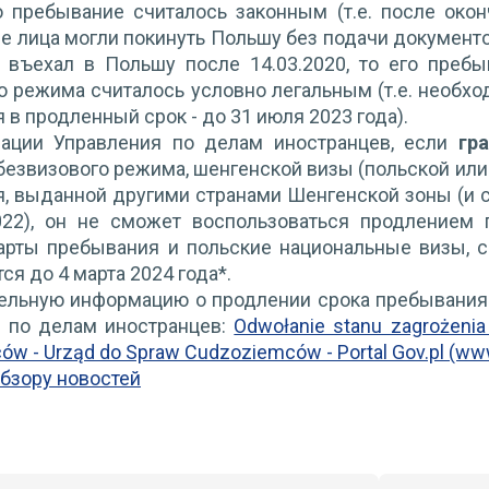
го пребывание считалось законным (т.е. после ок
ие лица могли покинуть Польшу без подачи документо
 въехал в Польшу после 14.03.2020, то его преб
о режима считалось условно легальным (т.е. необх
 в продленный срок - до 31 июля 2023 года).
ации Управления по делам иностранцев, если
гр
безвизового режима, шенгенской визы (польской или
, выданной другими странами Шенгенской зоны (и с
022), он не сможет воспользоваться продлением 
арты пребывания и польские национальные визы, ср
я до 4 марта 2024 года*.
ельную информацию о продлении срока пребывания 
 по делам иностранцев:
Odwołanie stanu zagrożenia
w - Urząd do Spraw Cudzoziemców - Portal Gov.pl (www
обзору новостей