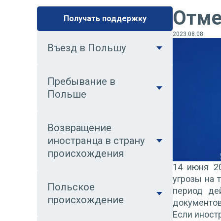
Отме
Получать поддержку
2023.08.08
Въезд в Польшу
Пребывание в
Польше
Возвращение
иностранца в страну
происхождения
14 июня 2
угрозы на 
Польское
период де
происхождение
документов
Если иност