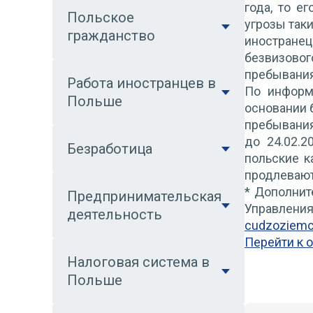
года, то е
Польское
угрозы так
гражданство
иностранец
безвизовог
пребывания
Работа иностранцев в
По информ
Польше
основании 
пребывания
до 24.02.2
Безработица
польские к
продлеваютс
* Дополнит
Предпринимательская
Управления
деятельность
cudzoziemcó
Перейти к 
Налоговая система в
Польше