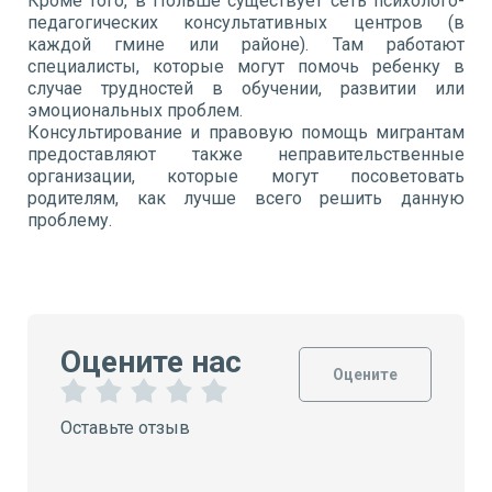
Кроме того, в Польше существует сеть психолого-
педагогических консультативных центров (в
каждой гмине или районе). Там работают
специалисты, которые могут помочь ребенку в
случае трудностей в обучении, развитии или
эмоциональных проблем.
Консультирование и правовую помощь мигрантам
предоставляют также неправительственные
организации, которые могут посоветовать
родителям, как лучше всего решить данную
проблему.
Оцените нас
Оцените
1
2
3
4
5
Оставьте отзыв
З
З
З
З
З
в
в
в
в
в
е
е
е
е
е
з
з
з
з
з