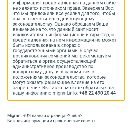
,
информация, представленная на данном сайте,
и
не является источником права. Заверяем Вас,
н
что мы приложили все усилия для того, чтобы
ч
она соответствовала действующему
о
законодательству. Однако обращаем Ваше
з
внимание на то, что данный сайт носит
в
исключительно информационный характер, и
и
т
представленная на нем информация не может
п
быть использована в спорах с
б
государственными органами. В случае
г
возникновения сомнений мы рекомендуем
в
обратиться в орган, осуществляющий
о
административное производство по
а
конкретному делу, и ознакомиться с
к
положениями законодательства, которые
п
могут оказать решающее влияние на его
м
разрешение. Вы также можете обратиться на
р
4
нашу инфолинию migrant.info:
+48 22 490 20 44
н
>
>
>
Migrant RU
Главная страница
Учеба
Важная информация и практические советы