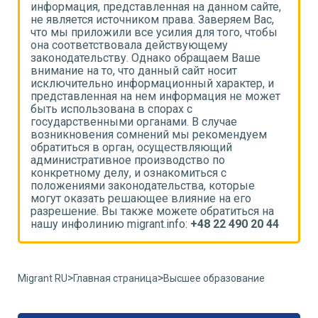
,
информация, представленная на данном сайте,
и
не является источником права. Заверяем Вас,
н
что мы приложили все усилия для того, чтобы
ч
она соответствовала действующему
о
законодательству. Однако обращаем Ваше
з
внимание на то, что данный сайт носит
в
исключительно информационный характер, и
и
т
представленная на нем информация не может
п
быть использована в спорах с
б
государственными органами. В случае
г
возникновения сомнений мы рекомендуем
в
обратиться в орган, осуществляющий
о
административное производство по
а
конкретному делу, и ознакомиться с
к
положениями законодательства, которые
п
могут оказать решающее влияние на его
м
разрешение. Вы также можете обратиться на
р
4
нашу инфолинию migrant.info:
+48 22 490 20 44
н
>
>
Migrant RU
Главная страница
Высшее образование