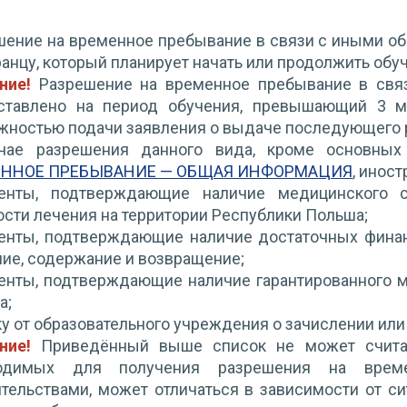
шение на временное пребывание в связи с иными о
анцу, который планирует начать или продолжить обу
ние!
Разрешение на временное пребывание в связ
ставлено на период обучения, превышающий 3 ме
жностью подачи заявления о выдаче последующего 
чае разрешения данного вида, кроме основных
ЕННОЕ ПРЕБЫВАНИЕ — ОБЩАЯ ИНФОРМАЦИЯ
, инос
енты, подтверждающие наличие медицинского с
сти лечения на территории Республики Польша;
енты, подтверждающие наличие достаточных финан
ие, содержание и возвращение;
енты, подтверждающие наличие гарантированного м
а;
у от образовательного учреждения о зачислении ил
ание!
Приведённый выше список не может счита
ходимых для получения разрешения на вре
тельствами, может отличаться в зависимости от си