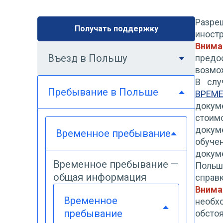
Разре
Получать поддержку
иностр
Внима
Въезд в Польшу
предо
возмо
В слу
Пребывание в Польше
ВРЕМ
докум
стоимо
докум
Временное пребывание
обучен
докум
Временное пребывание —
Польш
общая информация
справк
Вним
Временное
необ
пребывание
обстоя