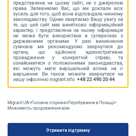
ом
представлена на цьому сайті, не є джерелом
п
іх
права. Запевняємо Вас, що ми доклали всіх
п
му
зусиль для того, щоб вона відповідала чинному
з
на
законодавству. Однак звертаємо Вашу увагу на
з
ий
те, що цей сайт має винятково інформаційний
т
ія
характер, і представлена на ньому інформація
х
 з
не може бути використана в суперечках з
н
ня
державними органами. У разі виникнення
д
до
сумнівів ми рекомендуємо звернутися до
с
не
органу, що здійснює адміністративне
о
та
провадження у конкретній справі, та
п
а,
ознайомитися з положеннями законодавства,
о
її
які можуть мати вирішальний вплив на її
я
на
вирішення. Ви також можете звернутися на
в
нашу інфолінію migrant.info:
+48 22 490 20 44
н
>
>
>
Migrant UA
Головна сторінка
Перебування в Польщі
Можливість продовження візи
Отримати підтримку