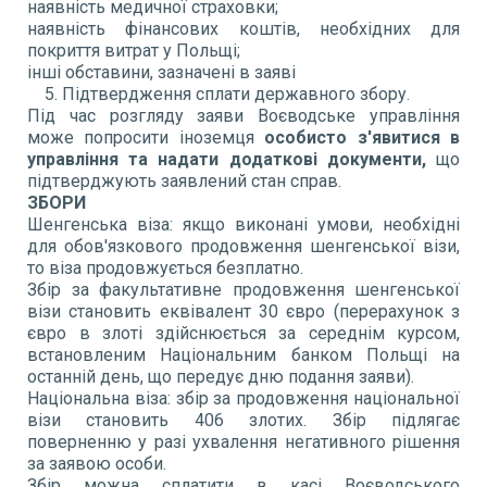
наявність медичної страховки;
наявність фінансових коштів, необхідних для
покриття витрат у Польщі;
інші обставини, зазначені в заяві
Підтвердження сплати державного збору.
Під час розгляду заяви Воєводське управління
може попросити іноземця
особисто з'явитися в
управління та надати додаткові документи,
що
підтверджують заявлений стан справ.
ЗБОРИ
Шенгенська віза: якщо виконані умови, необхідні
для обов'язкового продовження шенгенської візи,
то віза продовжується безплатно.
Збір за факультативне продовження шенгенської
візи становить еквівалент 30 євро (перерахунок з
євро в злоті здійснюється за середнім курсом,
встановленим Національним банком Польщі на
останній день, що передує дню подання заяви).
Національна віза: збір за продовження національної
візи становить 406 злотих. Збір підлягає
поверненню у разі ухвалення негативного рішення
за заявою особи.
Збір можна сплатити в касі Воєводського