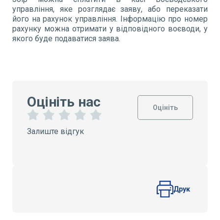
управління, яке розглядає заяву, або переказати
його на рахунок управління. Інформацію про номер
рахунку можна отримати у відповідного воєводи, у
якого буде подаватися заява.
Оцініть нас
Оцініть
1
2
3
4
5
Залиште відгук
З
З
З
З
З
і
і
і
і
і
р
р
р
р
р
к
к
к
к
к
и
и
и
и
и
Друк