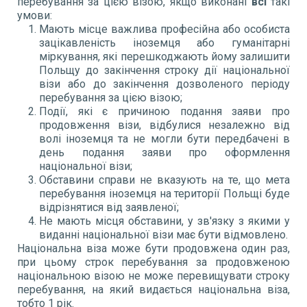
перебування за цією візою, якщо виконані
всі
такі
умови:
Мають місце важлива професійна або особиста
зацікавленість іноземця або гуманітарні
міркування, які перешкоджають йому залишити
Польщу до закінчення строку дії національної
візи або до закінчення дозволеного періоду
перебування за цією візою;
Події, які є причиною подання заяви про
продовження візи, відбулися незалежно від
волі іноземця та не могли бути передбачені в
день подання заяви про оформлення
національної візи;
Обставини справи не вказують на те, що мета
перебування іноземця на території Польщі буде
відрізнятися від заявленої;
Не мають місця обставини, у зв'язку з якими у
виданні національної візи має бути відмовлено.
Національна віза може бути продовжена один раз,
при цьому строк перебування за продовженою
національною візою не може перевищувати строку
перебування, на який видається національна віза,
тобто 1 рік.