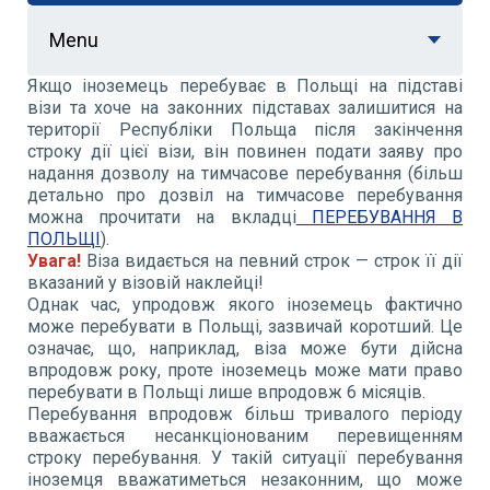
Menu
Якщо іноземець перебуває в Польщі на підставі
візи та хоче на законних підставах залишитися на
території Республіки Польща після закінчення
строку дії цієї візи, він повинен подати заяву про
надання дозволу на тимчасове перебування (більш
детально про дозвіл на тимчасове перебування
можна прочитати на вкладці
ПЕРЕБУВАННЯ В
ПОЛЬЩІ
).
Увага!
Віза видається на певний строк — строк її дії
вказаний у візовій наклейці!
Однак час, упродовж якого іноземець фактично
може перебувати в Польщі, зазвичай коротший. Це
означає, що, наприклад, віза може бути дійсна
впродовж року, проте іноземець може мати право
перебувати в Польщі лише впродовж 6 місяців.
Перебування впродовж більш тривалого періоду
вважається несанкціонованим перевищенням
строку перебування. У такій ситуації перебування
іноземця вважатиметься незаконним, що може