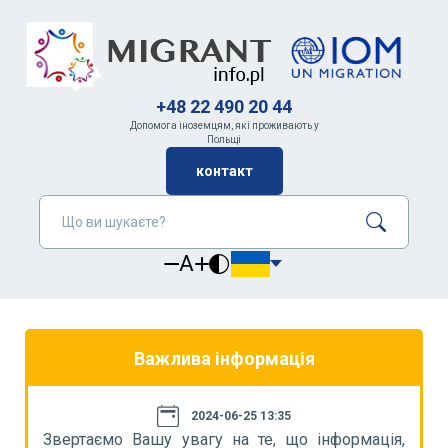
+48 22 490 20 44
Допомога іноземцям, які проживають у
Польщі
контакт
A
Важлива інформація
2024-06-25 13:35
я,
Звертаємо Вашу увагу на те, що інформація,
З