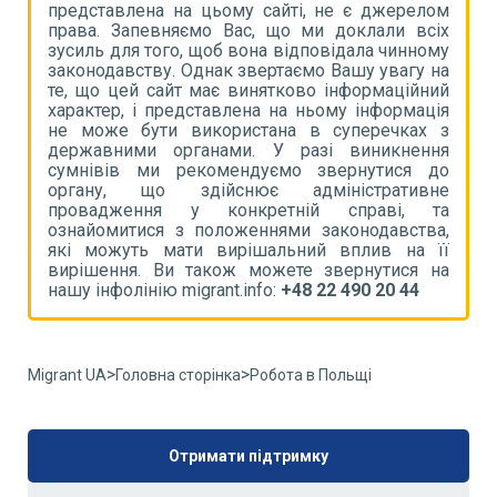
ом
представлена на цьому сайті, не є джерелом
п
іх
права. Запевняємо Вас, що ми доклали всіх
п
му
зусиль для того, щоб вона відповідала чинному
з
на
законодавству. Однак звертаємо Вашу увагу на
з
ий
те, що цей сайт має винятково інформаційний
т
ія
характер, і представлена на ньому інформація
х
 з
не може бути використана в суперечках з
н
ня
державними органами. У разі виникнення
д
до
сумнівів ми рекомендуємо звернутися до
с
не
органу, що здійснює адміністративне
о
та
провадження у конкретній справі, та
п
а,
ознайомитися з положеннями законодавства,
о
її
які можуть мати вирішальний вплив на її
я
на
вирішення. Ви також можете звернутися на
в
нашу інфолінію migrant.info:
+48 22 490 20 44
н
>
>
Migrant UA
Головна сторінка
Робота в Польщі
Отримати підтримку