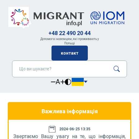
+48 22 490 20 44
Допомога іноземцям, які проживають у
Польщі
контакт
A
Важлива інформація
2024-06-25 13:35
я,
Звертаємо Вашу увагу на те, що інформація,
З