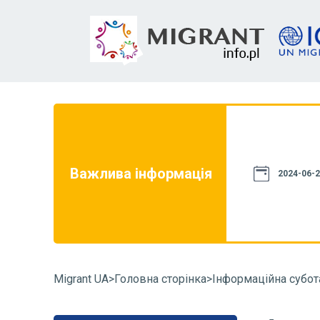
на цьому сайті, не є джерелом права.
го, щоб вона відповідала чинному
ей сайт має винятково інформаційний
е бути використана в суперечках з
Важлива інформація
2024-06-2
комендуємо звернутися до органу, що
аві, та ознайомитися з положеннями
на її вирішення. Ви також можете
Migrant UA
>
Головна сторінка
>
Інформаційна субота