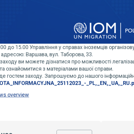
.00 до 15.00 Управління у справах іноземців організо
 адресою: Варшава, вул. Таборова, 33.
 заходу ви можете дізнатися про можливості легаліз
та ознайомитися з матеріалами вашої справи.
де гостем заходу. Запрошуємо до нашого інформаційн
TA_INFORMACYJNA_25112023_-_PL,_EN,_UA,_RU.
ews overview