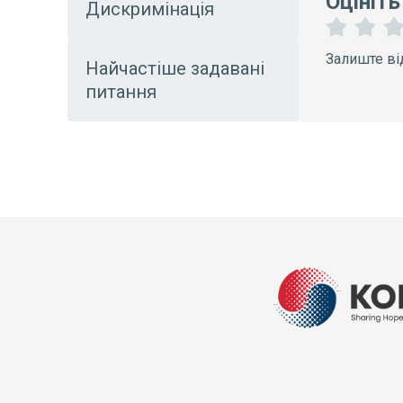
Оцініть
Дискримінація
1
2
Залиште ві
З
З
Найчастіше задавані
і
і
питання
р
р
к
к
и
и