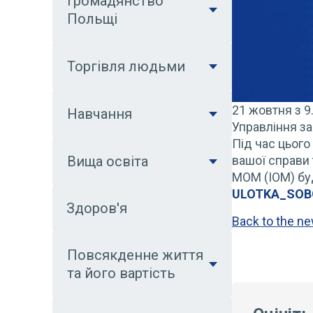
Громадянство
Польщі
Торгівля людьми
21 жовтня з 9
Навчання
Управління за
Під час цього
вашої справи 
Вища освіта
MOM (IOM) бу
ULOTKA_SOBO
Здоров'я
Back to the n
Повсякденне життя
та його вартість