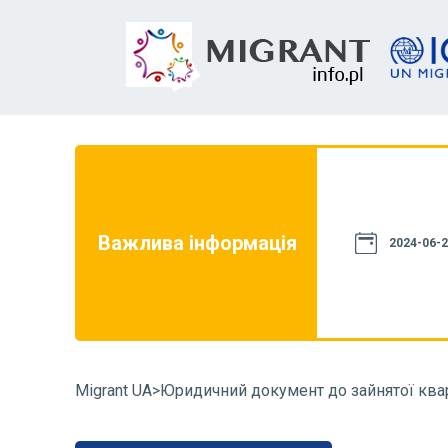
на цьому сайті, не є джерелом права.
го, щоб вона відповідала чинному
ей сайт має винятково інформаційний
е бути використана в суперечках з
Важлива інформація
2024-06-2
комендуємо звернутися до органу, що
аві, та ознайомитися з положеннями
на її вирішення. Ви також можете
Migrant UA
>
Юридичний документ до зайнятої ква