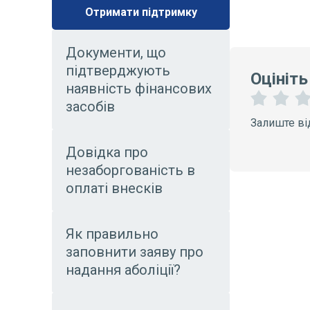
Отримати підтримку
Документи, що
підтверджують
Оцініть
наявність фінансових
засобів
1
2
Залиште ві
З
З
і
і
Довідка про
р
р
к
к
незаборгованість в
и
и
оплаті внесків
Як правильно
заповнити заяву про
надання аболіції?