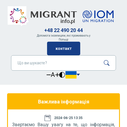
+48 22 490 20 44
Допомога іноземцям, які проживають у
Польщі
контакт
A
Важлива інформація
2024-06-25 13:35
я,
Звертаємо Вашу увагу на те, що інформація,
З