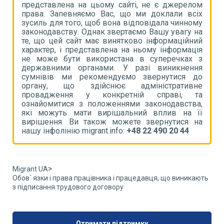
ом
представлена на цьому сайті, не є джерелом
п
іх
права. Запевняємо Вас, що ми доклали всіх
п
му
зусиль для того, щоб вона відповідала чинному
з
на
законодавству. Однак звертаємо Вашу увагу на
з
ий
те, що цей сайт має винятково інформаційний
т
ія
характер, і представлена на ньому інформація
х
 з
не може бути використана в суперечках з
н
ня
державними органами. У разі виникнення
д
до
сумнівів ми рекомендуємо звернутися до
с
не
органу, що здійснює адміністративне
о
та
провадження у конкретній справі, та
п
а,
ознайомитися з положеннями законодавства,
о
її
які можуть мати вирішальний вплив на її
я
на
вирішення. Ви також можете звернутися на
в
нашу інфолінію migrant.info:
+48 22 490 20 44
н
>
Migrant UA
Обов` язки і права працівника і працедавця, що виникають
з підписання трудового договору
Отримати підтримку