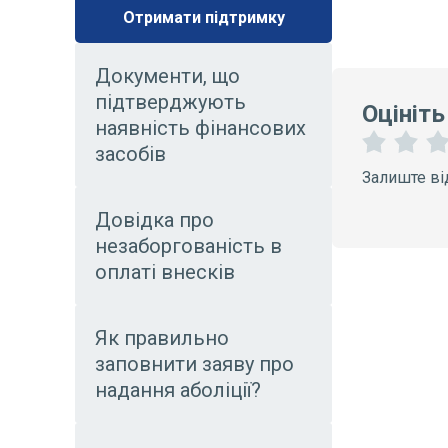
Отримати підтримку
Документи, що
підтверджують
Оцініть
наявність фінансових
засобів
1
2
Залиште ві
З
З
і
і
Довідка про
р
р
к
к
незаборгованість в
и
и
оплаті внесків
Як правильно
заповнити заяву про
надання аболіції?