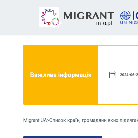
на цьому сайті, не є джерелом права.
го, щоб вона відповідала чинному
ей сайт має винятково інформаційний
е бути використана в суперечках з
Важлива інформація
2024-06-2
комендуємо звернутися до органу, що
аві, та ознайомитися з положеннями
на її вирішення. Ви також можете
Migrant UA
>
Список країн, громадяни яких підляга