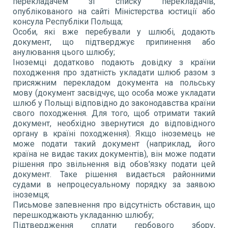
перекладачем зі списку перекладачів,
опублікованого на сайті Міністерства юстиції або
консула Республіки Польща;
Особи, які вже перебували у шлюбі, додають
документ, що підтверджує припинення або
анулювання цього шлюбу;
Іноземці додатково подають довідку з країни
походження про здатність укладати шлюб разом з
присяжним перекладом документа на польську
мову (документ засвідчує, що особа може укладати
шлюб у Польщі відповідно до законодавства країни
свого походження. Для того, щоб отримати такий
документ, необхідно звернутися до відповідного
органу в країні походження). Якщо іноземець не
може подати такий документ (наприклад, його
країна не видає таких документів), він може подати
рішення про звільнення від обов'язку подати цей
документ. Таке рішення видається районними
судами в непроцесуальному порядку за заявою
іноземця;
Письмове запевнення про відсутність обставин, що
перешкоджають укладанню шлюбу;
Підтвердження сплати гербового збору,