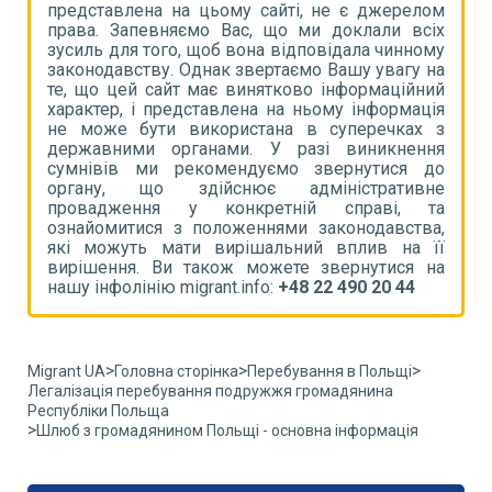
ом
представлена на цьому сайті, не є джерелом
п
іх
права. Запевняємо Вас, що ми доклали всіх
п
му
зусиль для того, щоб вона відповідала чинному
з
на
законодавству. Однак звертаємо Вашу увагу на
з
ий
те, що цей сайт має винятково інформаційний
т
ія
характер, і представлена на ньому інформація
х
 з
не може бути використана в суперечках з
н
ня
державними органами. У разі виникнення
д
до
сумнівів ми рекомендуємо звернутися до
с
не
органу, що здійснює адміністративне
о
та
провадження у конкретній справі, та
п
а,
ознайомитися з положеннями законодавства,
о
її
які можуть мати вирішальний вплив на її
я
на
вирішення. Ви також можете звернутися на
в
нашу інфолінію migrant.info:
+48 22 490 20 44
н
>
>
>
Migrant UA
Головна сторінка
Перебування в Польщі
Легалізація перебування подружжя громадянина
Республіки Польща
>
Шлюб з громадянином Польщі - основна інформація