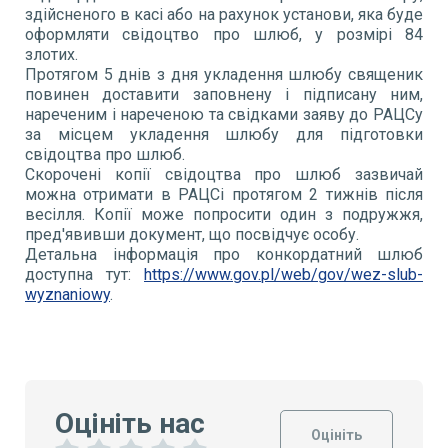
здійсненого в касі або на рахунок установи, яка буде
оформляти свідоцтво про шлюб, у розмірі 84
злотих.
Протягом 5 днів з дня укладення шлюбу священик
повинен доставити заповнену і підписану ним,
нареченим і нареченою та свідками заяву до РАЦСу
за місцем укладення шлюбу для підготовки
свідоцтва про шлюб.
Скорочені копії свідоцтва про шлюб зазвичай
можна отримати в РАЦСі протягом 2 тижнів після
весілля. Копії може попросити один з подружжя,
пред'явивши документ, що посвідчує особу.
Детальна інформація про конкордатний шлюб
доступна тут:
https
://
www
.
gov
.
pl
/
web
/
gov
/
wez
-
slub
-
wyznaniowy
.
Оцініть нас
Оцініть