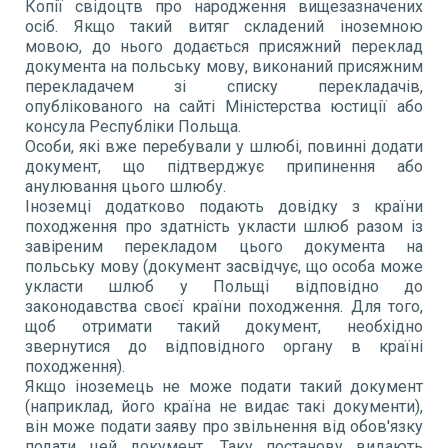
Копії свідоцтв про народження вищезазначених
осіб. Якщо такий витяг складений іноземною
мовою, до нього додається присяжний переклад
документа на польську мову, виконаний присяжним
перекладачем зі списку перекладачів,
опублікованого на сайті Міністерства юстиції або
консула Республіки Польща.
Особи, які вже перебували у шлюбі, повинні додати
документ, що підтверджує припинення або
анулювання цього шлюбу.
Іноземці додатково подають довідку з країни
походження про здатність укласти шлюб разом із
завіреним перекладом цього документа на
польську мову (документ засвідчує, що особа може
укласти шлюб у Польщі відповідно до
законодавства своєї країни походження. Для того,
щоб отримати такий документ, необхідно
звернутися до відповідного органу в країні
походження).
Якщо іноземець не може подати такий документ
(наприклад, його країна не видає такі документи),
він може подати заяву про звільнення від обов'язку
подати цей документ. Таку постанову видають