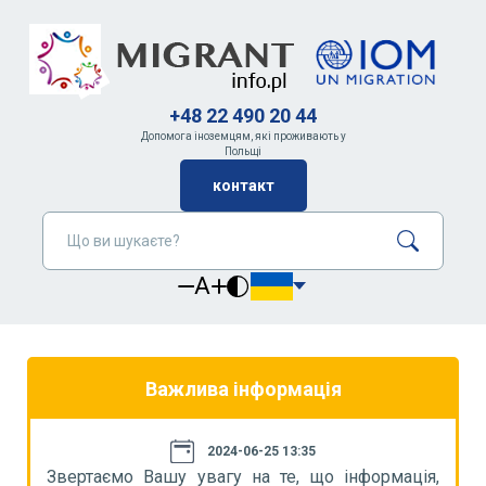
+48 22 490 20 44
Допомога іноземцям, які проживають у
Польщі
контакт
A
Важлива інформація
2024-06-25 13:35
я,
Звертаємо Вашу увагу на те, що інформація,
З