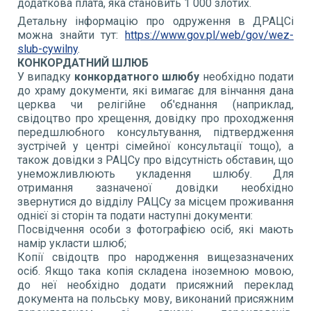
додаткова плата, яка становить 1 000 злотих.
Детальну інформацію про одруження в ДРАЦСі
можна знайти тут:
https
://
www
.
gov
.
pl
/
web
/
gov
/
wez
-
slub
-
cywilny
.
КОНКОРДАТН
ИЙ
ШЛЮБ
У випадку
конкордатного шлюбу
необхідно подати
до храму документи, які вимагає для вінчання дана
церква чи релігійне об'єднання (наприклад,
свідоцтво про хрещення, довідку про проходження
передшлюбного консультування, підтвердження
зустрічей у центрі сімейної консультації тощо), а
також довідки з РАЦСу про відсутність обставин, що
унеможливлюють укладення шлюбу. Для
отримання зазначеної довідки необхідно
звернутися до відділу РАЦСу за місцем проживання
однієї зі сторін та подати наступні документи:
Посвідчення особи з фотографією осіб, які мають
намір укласти шлюб;
Копії свідоцтв про народження вищезазначених
осіб. Якщо така копія складена іноземною мовою,
до неї необхідно додати присяжний переклад
документа на польську мову, виконаний присяжним