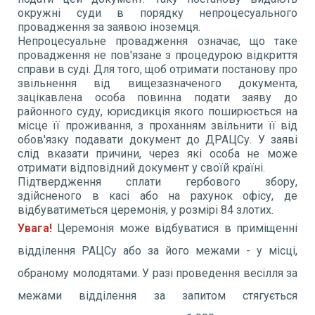
окружні суди в порядку непроцесуального
провадження за заявою іноземця.
Непроцесуальне провадження означає, що таке
провадження не пов'язане з процедурою відкриття
справи в суді. Для того, щоб отримати постанову про
звільнення від вищезазначеного документа,
зацікавлена особа повинна подати заяву до
районного суду, юрисдикція якого поширюється на
місце її проживання, з проханням звільнити її від
обов'язку подавати документ до ДРАЦСу. У заяві
слід вказати причини, через які особа не може
отримати відповідний документ у своїй країні.
Підтвердження сплати гербового збору,
здійсненого в касі або на рахунок офісу, де
відбуватиметься церемонія, у розмірі 84 злотих.
Увага
!
Церемонія може відбуватися в приміщенні
відділення РАЦСу або за його межами - у місці,
обраному молодятами. У разі проведення весілля за
межами відділення за запитом стягується