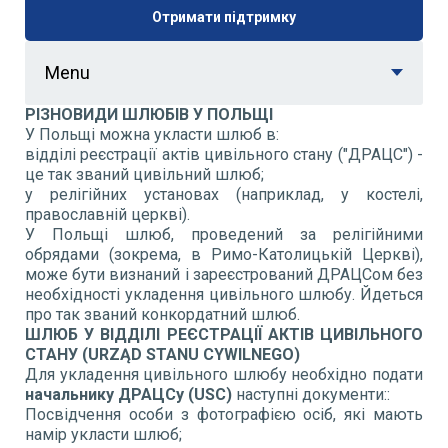
Отримати підтримку
Menu
РІЗНОВИДИ ШЛЮБІВ У ПОЛЬЩІ
У Польщі можна укласти шлюб в:
відділі реєстрації актів цивільного стану ("ДРАЦС") -
це так званий цивільний шлюб;
у релігійних установах (наприклад, у костелі,
православній церкві).
У Польщі шлюб, проведений за релігійними
обрядами (зокрема, в Римо-Католицькій Церкві),
може бути визнаний і зареєстрований ДРАЦСом без
необхідності укладення цивільного шлюбу. Йдеться
про так званий конкордатний шлюб.
ШЛЮБ У ВІДДІЛІ РЕЄСТРАЦІЇ АКТІВ ЦИВІЛЬНОГО
СТАНУ (
URZ
Ą
D
STANU
CYWILNEGO
)
Для укладення цивільного шлюбу необхідно подати
начальнику ДРАЦСу (
USC
)
наступні документи::
Посвідчення особи з фотографією осіб, які мають
намір укласти шлюб;