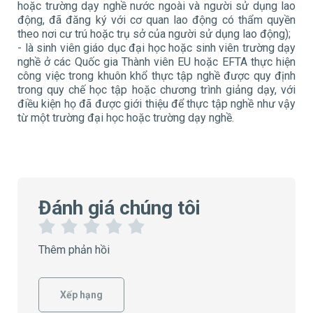
hoặc trường dạy nghề nước ngoài và người sử dụng lao
động, đã đăng ký với cơ quan lao động có thẩm quyền
theo nơi cư trú hoặc trụ sở của người sử dụng lao động);
- là sinh viên giáo dục đại học hoặc sinh viên trường dạy
nghề ở các Quốc gia Thành viên EU hoặc EFTA thực hiện
công việc trong khuôn khổ thực tập nghề được quy định
trong quy chế học tập hoặc chương trình giảng dạy, với
điều kiện họ đã được giới thiệu để thực tập nghề như vậy
từ một trường đại học hoặc trường dạy nghề.
Đánh giá chúng tôi
1
2
3
4
5
Thêm phản hồi
S
S
S
S
S
a
a
a
a
a
o
o
o
o
o
Xếp hạng