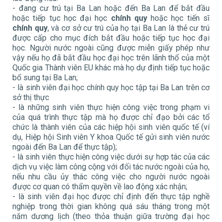
- đang cư trú tại Ba Lan hoặc đến Ba Lan để bắt đầu
hoặc tiếp tục học đại học
chính quy
hoặc học tiến sĩ
chính quy
, và cơ sở cư trú của họ tại Ba Lan là thẻ cư trú
được cấp cho mục đích bắt đầu hoặc tiếp tục học đại
học. Người nước ngoài cũng được miễn giấy phép như
vậy nếu họ đã bắt đầu học đại học trên lãnh thổ của một
Quốc gia Thành viên EU khác mà họ dự định tiếp tục hoặc
bổ sung tại Ba Lan;
- là sinh viên đại học chính quy học tập tại Ba Lan trên cơ
sở thị thực
- là những sinh viên thực hiện công việc trong phạm vi
của quá trình thực tập mà họ được chỉ đạo bởi các tổ
chức là thành viên của các hiệp hội sinh viên quốc tế (ví
dụ, Hiệp hội Sinh viên Y khoa Quốc tế gửi sinh viên nước
ngoài đến Ba Lan để thực tập);
- là sinh viên thực hiện công việc dưới sự hợp tác của các
dịch vụ việc làm công cộng với đối tác nước ngoài của họ,
nếu nhu cầu ủy thác công việc cho người nước ngoài
được cơ quan có thẩm quyền về lao động xác nhận;
- là sinh viên đại học được chỉ định đến thực tập nghề
nghiệp trong thời gian không quá sáu tháng trong một
năm dương lịch (theo thỏa thuận giữa trường đại học