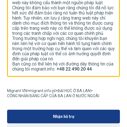
web này không cấu thành một nguồn pháp luật.
w
ực
Chúng tôi đảm bảo với bạn rằng chúng tôi đã nỗ lực
C
n
hết sức để đảm bảo rằng nó tuân thủ luật pháp hiện
h
hành. Tuy nhiên, xin lưu ý rằng trang web này chỉ
h
g
dành cho mục đích thông tin và thông tin được cung
d
g
cấp trên trang web này có thể không được sử dụng
c
trong các tranh chấp với các cơ quan chính phủ.
t
Trong trường hợp nghi ngờ, chúng tôi khuyên bạn
T
h
nên liên hệ với cơ quan tiến hành tố tụng hành chính
n
uy
trong một trường hợp cụ thể và làm quen với các quy
t
định của pháp luật có thể có ảnh hưởng quyết định
đ
đến giải pháp của nó.
đ
ủa
Bạn cũng có thể liên hệ với đường dây thông tin của
B
chúng tôi migrant.info:
+48 22 490 20 44
c
>
>
>
Migrant VN
migrant.info.pl
ĐẠI HỌC Ở BA LAN
CÔNG NHẬN BẰNG CẤP CỦA BA LAN Ở NƯỚC NGOÀI
Nhận hỗ trợ