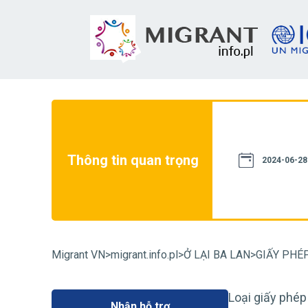
u thành một nguồn pháp luật. Chúng tôi
nó tuân thủ luật pháp hiện hành. Tuy
và thông tin được cung cấp trên trang
Thông tin quan trọng
 quan chính phủ. Trong trường hợp nghi
2024-06-28
 hành chính trong một trường hợp cụ thể
ết định đến giải pháp của nó.
nt.info:
+48 22 490 20 44
Migrant VN
>
migrant.info.pl
>
Ở LẠI BA LAN
>
GIẤY PHÉ
Loại giấy phép
Nhận hỗ trợ