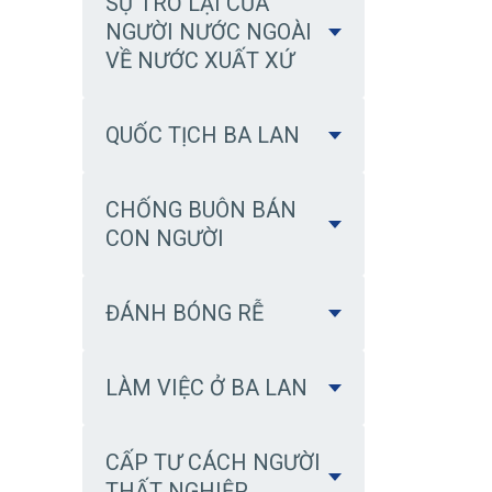
SỰ TRỞ LẠI CỦA
NGƯỜI NƯỚC NGOÀI
VỀ NƯỚC XUẤT XỨ
QUỐC TỊCH BA LAN
CHỐNG BUÔN BÁN
CON NGƯỜI
ĐÁNH BÓNG RỄ
LÀM VIỆC Ở BA LAN
CẤP TƯ CÁCH NGƯỜI
THẤT NGHIỆP