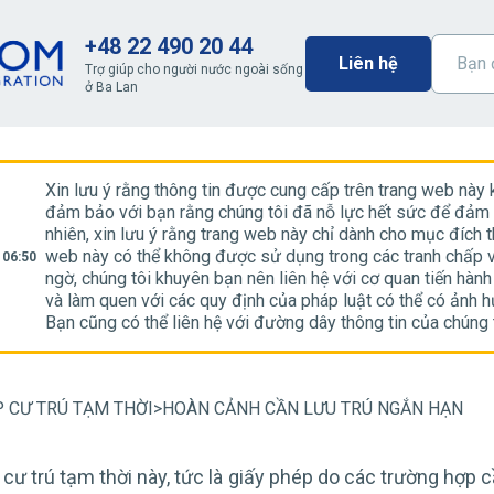
+48 22 490 20 44
Liên hệ
Trợ giúp cho người nước ngoài sống
ở Ba Lan
Xin lưu ý rằng thông tin được cung cấp trên trang web này
đảm bảo với bạn rằng chúng tôi đã nỗ lực hết sức để đảm b
nhiên, xin lưu ý rằng trang web này chỉ dành cho mục đích t
web này có thể không được sử dụng trong các tranh chấp v
 06:50
ngờ, chúng tôi khuyên bạn nên liên hệ với cơ quan tiến hàn
và làm quen với các quy định của pháp luật có thể có ảnh 
Bạn cũng có thể liên hệ với đường dây thông tin của chúng t
P CƯ TRÚ TẠM THỜI
>
HOÀN CẢNH CẦN LƯU TRÚ NGẮN HẠN
 cư trú tạm thời này, tức là giấy phép do các trường hợp 