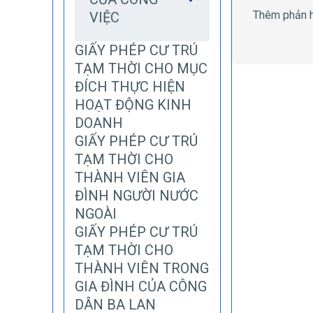
1
2
Thêm phản 
VIỆC
S
S
a
a
o
o
GIẤY PHÉP CƯ TRÚ
TẠM THỜI CHO MỤC
ĐÍCH THỰC HIỆN
HOẠT ĐỘNG KINH
DOANH
GIẤY PHÉP CƯ TRÚ
TẠM THỜI CHO
THÀNH VIÊN GIA
ĐÌNH NGƯỜI NƯỚC
NGOÀI
GIẤY PHÉP CƯ TRÚ
TẠM THỜI CHO
THÀNH VIÊN TRONG
GIA ĐÌNH CỦA CÔNG
DÂN BA LAN