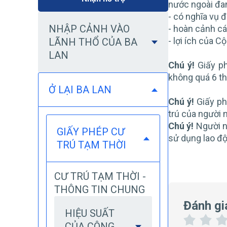
nước ngoài đang
- có nghĩa vụ 
NHẬP CẢNH VÀO
- hoàn cảnh cá
- lợi ích của 
LÃNH THỔ CỦA BA
LAN
Chú ý!
Giấy ph
không quá 6 th
Ở LẠI BA LAN
Chú ý!
Giấy ph
trú của người 
Chú ý!
Người nư
GIẤY PHÉP CƯ
sử dụng lao độ
TRÚ TẠM THỜI
CƯ TRÚ TẠM THỜI -
THÔNG TIN CHUNG
Đánh gi
HIỆU SUẤT
CỦA CÔNG