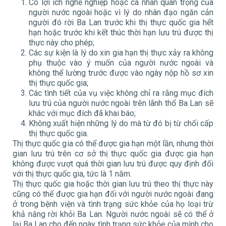
Có lợi ích nghề nghiệp hoặc cá nhân quan trọng của
người nước ngoài hoặc vì lý do nhân đạo ngăn cản
người đó rời Ba Lan trước khi thị thực quốc gia hết
hạn hoặc trước khi kết thúc thời hạn lưu trú được thị
thực này cho phép;
Các sự kiện là lý do xin gia hạn thị thực xảy ra không
phụ thuộc vào ý muốn của người nước ngoài và
không thể lường trước được vào ngày nộp hồ sơ xin
thị thực quốc gia;
Các tình tiết của vụ việc không chỉ ra rằng mục đích
lưu trú của người nước ngoài trên lãnh thổ Ba Lan sẽ
khác với mục đích đã khai báo;
Không xuất hiện những lý do mà từ đó bị từ chối cấp
thị thực quốc gia.
Thị thực quốc gia có thể được gia hạn một lần, nhưng thời
gian lưu trú trên cơ sở thị thực quốc gia được gia hạn
không được vượt quá thời gian lưu trú được quy định đối
với thị thực quốc gia, tức là 1 năm.
Thị thực quốc gia hoặc thời gian lưu trú theo thị thực này
cũng có thể được gia hạn đối với người nước ngoài đang
ở trong bệnh viện và tình trạng sức khỏe của họ loại trừ
khả năng rời khỏi Ba Lan. Người nước ngoài sẽ có thể ở
lại Ba Lan cho đến ngày tình trạng sức khỏe của mình cho