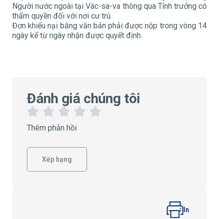
Người nước ngoài tại Vác-sa-va thông qua Tỉnh trưởng có
thẩm quyền đối với nơi cư trú.
Đơn khiếu nại bằng văn bản phải được nộp trong vòng 14
ngày kể từ ngày nhận được quyết định.
Đánh giá chúng tôi
1
2
3
4
5
Thêm phản hồi
S
S
S
S
S
a
a
a
a
a
o
o
o
o
o
Xếp hạng
In