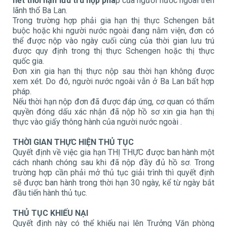
hết thời hạn lưu trú hợp phá
p của người nước ngoài trên
lãnh thổ Ba Lan.
Trong trường hợp phải gia hạn thị thực Schengen bắt
buộc hoặc khi người nước ngoài đang nằm viện, đơn có
thể được nộp vào ngày cuối cùng của thời gian lưu trú
được quy định trong thị thực Schengen hoặc thị thực
quốc gia.
Đơn xin gia hạn thị thực nộp sau thời hạn không được
xem xét. Do đó, người nước ngoài vẫn ở Ba Lan bất hợp
pháp.
Nếu thời hạn nộp đơn đã được đáp ứng, cơ quan có thẩm
quyền đóng dấu xác nhận đã nộp hồ sơ xin gia hạn thị
thực vào giấy thông hành của người nước ngoài .
THỜI GIAN THỰC HIỆN THỦ TỤC
Quyết định về việc gia hạn THỊ THỰC được ban hành một
cách nhanh chóng sau khi đã nộp đầy đủ hồ sơ. Trong
trường hợp cần phải mở thủ tục giải trình thì quyết định
sẽ được ban hành trong thời hạn 30 ngày, kể từ ngày bắt
đầu tiến hành thủ tục.
THỦ TỤC KHIẾU NẠI
Quyết định này có thể khiếu nại lên Trưởng Văn phòng