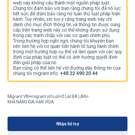
web này không cấu thành một nguồn pháp luật.
w
ực
Chúng tôi đảm bảo với bạn rằng chúng tôi đã nỗ lực
C
n
hết sức để đảm bảo rằng nó tuân thủ luật pháp hiện
h
hành. Tuy nhiên, xin lưu ý rằng trang web này chỉ
h
g
dành cho mục đích thông tin và thông tin được cung
d
g
cấp trên trang web này có thể không được sử dụng
c
trong các tranh chấp với các cơ quan chính phủ.
t
Trong trường hợp nghi ngờ, chúng tôi khuyên bạn
T
h
nên liên hệ với cơ quan tiến hành tố tụng hành chính
n
uy
trong một trường hợp cụ thể và làm quen với các quy
t
định của pháp luật có thể có ảnh hưởng quyết định
đ
đến giải pháp của nó.
đ
ủa
Bạn cũng có thể liên hệ với đường dây thông tin của
B
chúng tôi migrant.info:
+48 22 490 20 44
c
>
>
>
Migrant VN
migrant.info.pl
Ở LẠI BA LAN
KHẢ NĂNG GIA HẠN VISA
Nhận hỗ trợ