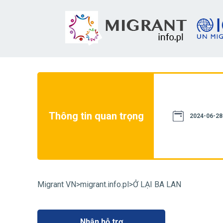
u thành một nguồn pháp luật. Chúng tôi
nó tuân thủ luật pháp hiện hành. Tuy
và thông tin được cung cấp trên trang
Thông tin quan trọng
 quan chính phủ. Trong trường hợp nghi
2024-06-28
 hành chính trong một trường hợp cụ thể
ết định đến giải pháp của nó.
nt.info:
+48 22 490 20 44
Migrant VN
>
migrant.info.pl
>
Ở LẠI BA LAN
Nhận hỗ trợ