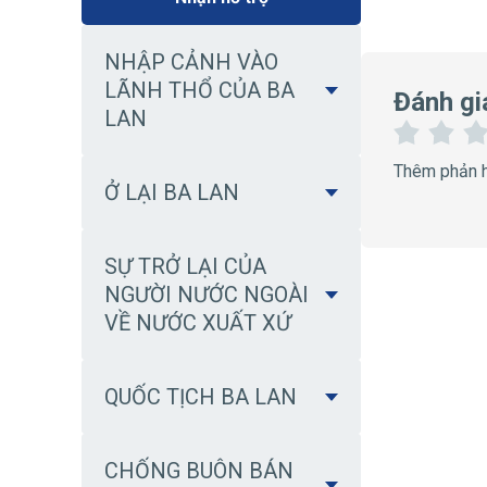
NHẬP CẢNH VÀO
LÃNH THỔ CỦA BA
Đánh gi
LAN
1
2
Thêm phản 
S
S
Ở LẠI BA LAN
a
a
o
o
SỰ TRỞ LẠI CỦA
NGƯỜI NƯỚC NGOÀI
VỀ NƯỚC XUẤT XỨ
QUỐC TỊCH BA LAN
CHỐNG BUÔN BÁN