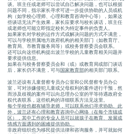
谈。班主任或老师可以尝试自己解决问题，也可以根据
问题不同，指示家长寻求可进一步提供协助的人员或机
构（如学校心理师、心理和教育咨询中心等），如果这
些谈话无法产生效果，家长应要求与校长谈话，班主任
或老师也可能立即指定校长为特定事件的负责人。
如果家长对学校的运作方式或解决问题的方式不满意，
可以与学校所属地方政府机构的相关部门（如教育厅、
教育局、市教育服务局等）或校务督察委员会联系。
还可以向这些机构提出波兰学校的儿童教育相关问题并
要求提供信息。
如果在与校务督察委员会和（或）或教育局或部门谈话
后，家长仍不满意，可与
国家教育部
的相关部门联系。
波兰还设有儿童督察专员办公室和公民督察专员办公
室，可对涉嫌侵犯儿童或父母权利的案件进行干预，然
而涉及歧视的案件可以向总理办公室的平等待遇政府全
权代表联系，这些机构的详细联系方法见这里。
每个学校也都有辅导老师，可以联系他们寻求协助。此
外，波兰还有心理和教育咨询中心网络（在每个市镇或
区），其中工作的专业人员可以就孩子在教育、发展或
情感方面遇到的困难提供协助。
非政府组织也为移民提供法律和咨询服务，并可就如何