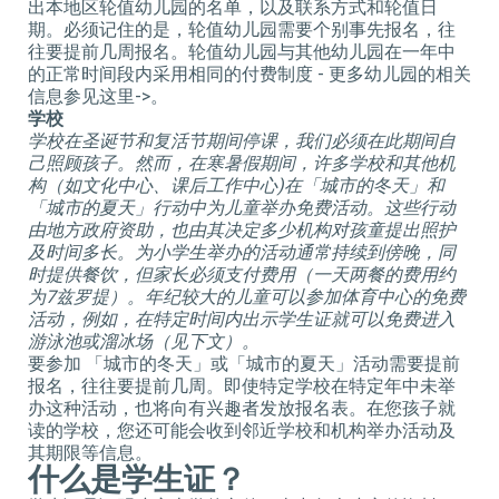
出本地区轮值幼儿园的名单，以及联系方式和轮值日
期。必须记住的是，轮值幼儿园需要个别事先报名，往
往要提前几周报名。轮值幼儿园与其他幼儿园在一年中
的正常时间段内采用相同的付费制度 - 更多幼儿园的相关
信息参见这里->。
学校
学校在圣诞节和复活节期间停课
，
我们必须在此期间自
己照顾孩子。然而，在寒暑假期间，许多学校和其他机
构
（
如文化中心、课后工作中心
)
在
「
城市的冬天
」
和
「
城市的夏天
」
行动中为儿童举办免费活动。这些行动
由地方政府资助，也由其决定多少机构对孩童提出照护
及时间多长。为小学生举办的活动通常持续到傍晚，同
时提供餐饮，但家长必须支付费用（一天两餐的费用约
为
7
兹罗提）。年纪较大的儿童可以参加体育中心的免费
活动，例如，在特定时间内出示学生证就可以免费进入
游泳池或溜冰场（见下文）。
要参加 「城市的冬天」或「城市的夏天」活动需要提前
报名，往往要提前几周。即使特定学校在特定年中未举
办这种活动，也将向有兴趣者发放报名表。在您孩子就
读的学校，您还可能会收到邻近学校和机构举办活动及
其期限等信息。
什么是学生证？