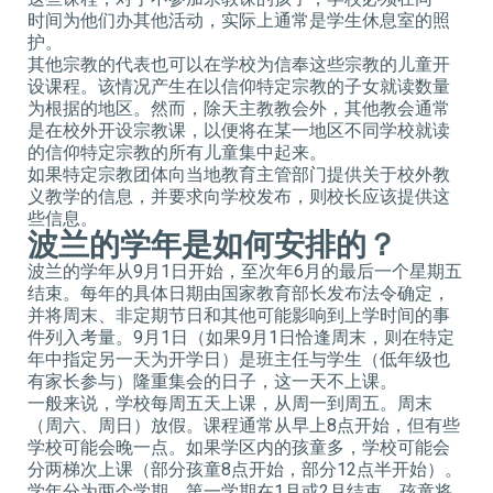
时间为他们办其他活动，实际上通常是学生休息室的照
护。
其他宗教的代表也可以在学校为信奉这些宗教的儿童开
设课程。该情况产生在以信仰特定宗教的子女就读数量
为根据的地区。然而，除天主教教会外，其他教会通常
是在校外开设宗教课，以便将在某一地区不同学校就读
的信仰特定宗教的所有儿童集中起来。
如果特定宗教团体向当地教育主管部门提供关于校外教
义教学的信息，并要求向学校发布，则校长应该提供这
些信息。
波兰的学年是如何安排的？
波兰的学年从9月1日开始，至次年6月的最后一个星期五
结束。每年的具体日期由国家教育部长发布法令确定，
并将周末、非定期节日和其他可能影响到上学时间的事
件列入考量。9月1日（如果9月1日恰逢周末，则在特定
年中指定另一天为开学日）是班主任与学生（低年级也
有家长参与）隆重集会的日子，这一天不上课。
一般来说，学校每周五天上课，从周一到周五。周末
（周六、周日）放假。课程通常从早上8点开始，但有些
学校可能会晚一点。如果学区内的孩童多，学校可能会
分两梯次上课（部分孩童8点开始，部分12点半开始）。
学年分为两个学期，第一学期在1月
或
2
月
结束，孩童将