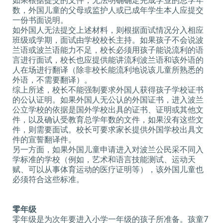
如果根据提交的文件，无法明确确定完成学业的总学年
数，外国儿童的父母或监护人或已成年学生本人应提交
一份书面说明。
如外国人无法提交上述材料，则根据面试情况分入相应
班级或学期，面试由学校校长主持。如果孩子不会说波
兰语或波兰语能力不足，校长必须用孩子能说流利的语
言进行面试，校长也应提供能讲流利波兰语和该外语的
人在场进行翻译（除非校长能流利地说该儿童所熟悉的
外语，不需要翻译）。
综上所述，校长不能强制要求外国人获得孩子学校证书
的公认证明。如果外国人无公认的外国证书，进入波兰
公立学校的依据是国外学校出具的证书、证明或其他文
件，以及确认受教育总学年数的文件，如果没有这些文
件，则需要面试。校长可要求家长提供外国学校出具文
件的宣誓翻译件。
另一方面，如果外国儿童申请进入对波兰公民采不同入
学标准的学校（例如，艺术和语言技能测试、运动天
赋、可以从事体育运动的医疗证明等），该外国儿童也
必须符合这些标准。
零年级
零年级是为次年要进入小学一年级的孩子所准备。孩童7