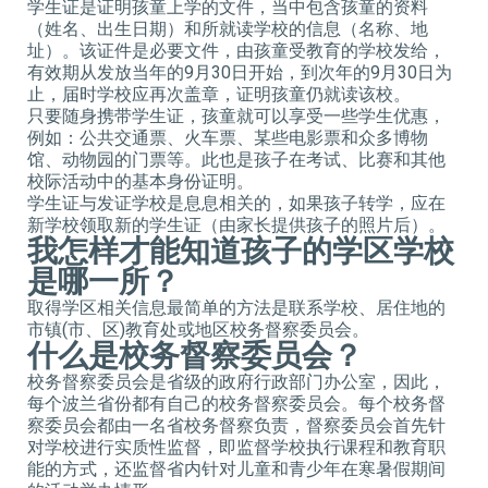
学生证是证明孩童上学的文件，当中包含孩童的资料
（姓名、出生日期）和所就读学校的信息（名称、地
址）。该证件是必要文件，由孩童受教育的学校发给，
有效期从发放当年的9月30日开始，到次年的9月30日为
止，届时学校应再次盖章，证明孩童仍就读该校。
只要随身携带学生证，孩童就可以享受一些学生优惠，
例如：公共交通票、火车票、某些电影票和众多博物
馆、动物园的门票等。此也是孩子在考试、比赛和其他
校际活动中的基本身份证明。
学生证与发证学校是息息相关的，如果孩子转学，应在
新学校领取新的学生证（由家长提供孩子的照片后）。
我怎样才能知道孩子的学区学校
是哪一所？
取得学区相关信息最简单的方法是联系学校、居住地的
市镇(市、区)教育处或地区校务督察委员会。
什么是校务督察委员会？
校务督察委员会是省级的政府行政部门办公室，因此，
每个波兰省份都有自己的校务督察委员会。每个校务督
察委员会都由一名省校务督察负责，督察委员会首先针
对学校进行实质性监督，即监督学校执行课程和教育职
能的方式，还监督省内针对儿童和青少年在寒暑假期间