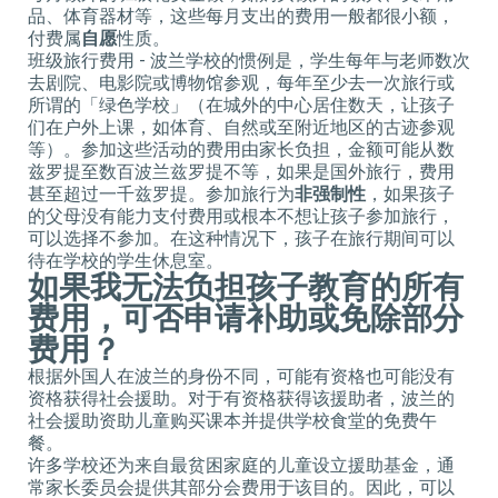
品、体育器材等，这些每月支出的费用一般都很小额，
付费属
自愿
性质。
班级旅行费用 - 波兰学校的惯例是，学生每年与老师数次
去剧院、电影院或博物馆参观，每年至少去一次旅行或
所谓的「绿色学校」（在城外的中心居住数天，让孩子
们在户外上课，如体育、自然或至附近地区的古迹参观
等）。参加这些活动的费用由家长负担，金额可能从数
兹罗提至数百波兰兹罗提不等，如果是国外旅行，费用
甚至超过一千兹罗提。参加旅行为
非强制性
，如果孩子
的父母没有能力支付费用或根本不想让孩子参加旅行，
可以选择不参加。在这种情况下，孩子在旅行期间可以
待在学校的学生休息室。
如果我无法负担孩子教育的所有
费用，可否申请补助或免除部分
费用？
根据外国人在波兰的身份不同，可能有资格也可能没有
资格获得社会援助。对于有资格获得该援助者，波兰的
社会援助资助儿童购买课本并提供学校食堂的免费午
餐。
许多学校还为来自最贫困家庭的儿童设立援助基金，通
常家长委员会提供其部分会费用于该目的。因此，可以