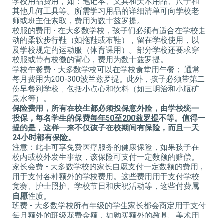
学校用品费用，如：笔记本、文具和美术用品、尺子和
其他几何工具等。所需学习用品的详细清单可向学校老
师或班主任索取，费用为数十兹罗提。
校服的费用 - 在大多数学校，孩子们必须有适合在学校走
动的柔软步行鞋（如拖鞋或布鞋），留在学校使用，以
及学校规定的运动服（体育课用）。部分学校还要求穿
校服或带有校徽的背心，费用为数十兹罗提。
学校午餐费 - 大多数学校可以在学校食堂用午餐； 通常
每月费用为200-300波兰兹罗提。此外，孩子必须带第二
份早餐到学校，包括小点心和饮料（如三明治和小瓶矿
泉水等）。
保险费用，所有在校生都必须投保意外险，由学校统一
投保，每名学生的保费
每年
50
至
200
兹罗提
不等。值得一
提的是，这样一来不仅孩子在校期间有保险，而且一天
24
小时都有保险。
注意：此非可享免费医疗服务的健康保险，如果孩子在
校内或校外发生事故，该保险可支付一定数额的赔偿。
家长会费 - 大多数学校的家长自愿支付一定数额的费用，
用于支付各种额外的学校费用。这些费用用于支付学校
竞赛、护士照护、学校节日和庆祝活动等，这些付费属
自愿
性质。
班费 - 大多数学校所有年级的学生家长都会商定用于支付
每月额外的班级花费金额，如购买额外的教具、美术用