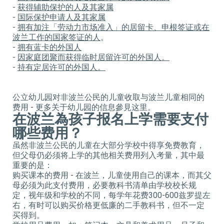
-
获得辅助保护的人及其家属
-
国际保护申请人及其家属
-
拥有加注「劳动力市场准入
」
的居留卡、申根签证或在
波兰工作的国家签证的人
。
-
拥有
蓝卡的外国人
-
因家庭团聚而获得临时居留许可的外国人。
-
持有定居许可的外国人。
公立幼儿园对非波兰公民的儿童收取与波兰儿童相同的
费用 - 更多关于幼儿园的信息參見这里。
在波兰為孩子报名上学需要支付
哪些费用？
虽然非波兰公民的儿童在大部分学校中得享免费教育，
但父母仍必须将上学的其他相关费用列入考量，其中最
重要的是：
购买课本的费用 - 在波兰，儿童使用自己的课本，而其父
母必须为此支付费用，必要教科书清单由学校校长规
定，视年级和学校的不同，每学年花费300-600兹罗提左
右，有时可以购买价格更低廉的二手教科书，但不一定
买得到。