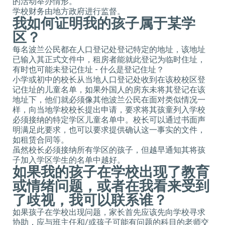
的活动举办情形。
学校财务由地方政府进行监督。
我如何证明我的孩子属于某学
区？
每名波兰公民都在人口登记处登记特定的地址，该地址
已输入其正式文件中，租房者能就此登记为临时住址，
有时也可能未登记住址 - 什么是登记住址？
小学或初中的校长从当地人口登记处收到在该校校区登
记住址的儿童名单，如果外国人的房东未将其登记在该
地址下，他们就必须像其他波兰公民在面对类似情况一
样，向当地学校校长提出申请，要求将其孩童列入学校
必须接纳的特定学区儿童名单中。校长可以通过书面声
明满足此要求，也可以要求提供确认这一事实的文件，
如租赁合同等。
虽然校长必须接纳所有学区的孩子，但越早通知其将孩
子加入学区学生的名单中越好。
如果我的孩子在学校出现了教育
或情绪问题，或者在我看来受到
了歧视，我可以联系谁？
如果孩子在学校出现问题，家长首先应该先向学校寻求
协助，应与班主任和/或孩子可能有问题的科目的老师交