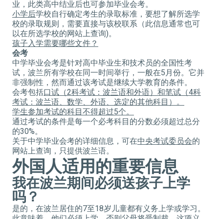
业，此类高中结业后也可参加毕业会考。
小学后
学校自行确定考生的录取标准，要想了解所选学
校的录取规则，需要直接与该校联系（此信息通常也可
以在所选学校的网站上查询)。
孩子入学需要哪些文件？
会考
中学毕业会考是针对高中毕业生和技术员的全国性考
试，波兰所有学校在同一时间举行，一般在5月份。它并
非强制性，然而通过该考试是继续大学教育的条件。
会考包括
口试（
2
科考试：波兰语和外语）和笔试（
4
科
考试：波兰语、数学、外语、选定的其他科目）。
学生参加考试的科目不得超过
5
个。
通过考试的条件是每一个必考科目的分数必须超过总分
的30%。
关于中学毕业会考的详细信息，可在
中央考试委员会
的
网站上查询，只提供波兰语。
外国人适用的重要信息
我在波兰期间必须送孩子上学
吗？
是的，在波兰居住的7至18岁儿童都有义务上学或学习。
此意味着，他们必须上学，否则父母将受制裁。这项义