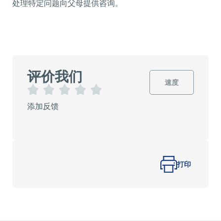
处理特定问题向父母提供咨询。
评价我们
速度
1
2
3
4
5
添加反馈
星
星
星
星
星
星
星
星
星
星
打印