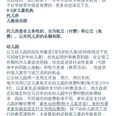
包括在内，他们将从下一学年开始在学校接受教育，孩
子在学校零年级是免费的 - 更多信息请见下文。
0-3
岁儿童
机构
托儿所
儿童俱乐部
托儿所是非义务性的，分为私立（付费）和公立（免
费）。公共托儿所的名额有限。
幼儿园
公立幼儿园的招生对象是3至5岁的儿童(在特殊情况下也
可招收2岁半的儿童)，担负起照护和教育职能，在父母工
作期间为儿童提供照顾，但也促进其社会性发展（与群
体中的同龄人接触）和智力发展（教育活动），也提供
外国儿童学习波兰语的好机会。
公立幼儿园周一至周五开放，周六、周日关闭。
地方当局订定儿童每天在幼儿园的免费时数(每天至少5小
时)，以及家长必须额外支付的小时数是多少。地方政府
还应规定特定日历年内在幼儿园中付费时数的收费标
准，因此，不同城市的收费标准不同。家长还应支付幼
儿园的餐饮费用、
家长会的费用
(
十几兹罗提
)
，有时也要
求家长购买或支付文书用品费用
)
。除了由幼儿园员工进
行的教育课程外，大多数机构还根据儿童的年龄差异，