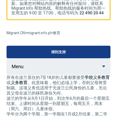
系
新。如果您对网站内容的解释有任何疑问，请联系
一
Migrant.Info 帮助热线。帮助热线的服务时间为周一
M
4
至周五的 9:00 至 17:00，电话号码为
22 490 20 44
至
>
>
Migrant CN
migrant.info.pl
教育
得到支持
Menu
所有在波兰居住的7至18岁的儿童都要接受
学校义务教育
或
义务教育
。此意味着，他们必须上学，否则父母将受
制裁。这项义务也适用于无波兰公民身份的儿童，无论
其父母在波兰的移民身份为何。
波兰的学年从9月1日开始，到次年6月的最后一个星期五
结束。上课时间从星期一到星期五，每周五天，周末
（周六、周日）儿童休假。
学年分为两个学期，第一学期在1月或2月结束，第二学