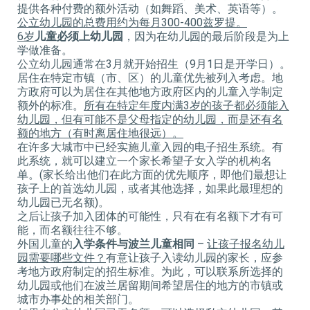
提供各种付费的额外活动（如舞蹈、美术、英语等）。
公立幼儿园的总费用约为每月
300-400
兹罗提。
6
岁
儿童必须上幼儿园
，因为在幼儿园的最后阶段是为上
学做准备。
公立幼儿园通常在3月就开始招生（9月1日是开学日）。
居住在特定市镇（市、区）的儿童优先被列入考虑。地
方政府可以为居住在其他地方政府区内的儿童入学制定
额外的标准。
所有在特定年度内满
3
岁的孩子都必须能入
幼儿园，但有可能不是父母指定的幼儿园，而是还有名
额的地方（有时离居住地很远）。
在许多大城市中已经实施儿童入园的电子招生系统。有
此系统，就可以建立一个家长希望子女入学的机构名
单。(家长给出他们在此方面的优先顺序，即他们最想让
孩子上的首选幼儿园，或者其他选择，如果此最理想的
幼儿园已无名额)。
之后让孩子加入团体的可能性，只有在有名额下才有可
能，而名额往往不够。
外国儿童的
入学条件与波兰儿童相同
–
让孩子报名幼儿
园需要哪些文件？
有意让孩子入读幼儿园的家长，应参
考地方政府制定的招生标准。为此，可以联系所选择的
幼儿园或他们在波兰居留期间希望居住的地方的市镇或
城市办事处的相关部门。