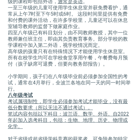
级的课程即包括外语，
通常是英语
。
一至三年级的儿童可使用学生休息室并获免费看护，通
常从上午7时至下午5时或6时。 这段时间里提供有免费
和付费的课外活动，在许多学校里，儿童还可以在休息
室辅导教师的监督下做家庭作业。
四至八年级已有科目划分，由不同教师教授，其中一位
教师兼任班主任，即由其负责教育事务。部分学校的教
学课程中加入第二外语，视学校情况而定。
高年级的孩童只有在特殊情况下才能使用学生休息室。
所有在校学生均可在学校食堂享用午餐，午餐费每月预
付（孩子缺席可退费，但要向教务部报告）。
小学期间，孩子们在八年级毕业前必须参加全国性的考
试，通常在4月举行，全波兰各地在同一天的同一时间举
行。
八年级考试
考试属强制性，即学生必须参加考试才能毕业，没有最
低分数要求（所以无法不通过考试）。
笔试内容包括以下科目：波兰语、数学、外语。自
2022
年起加入选考科目，包括：生物、地理、历史、物理或
化学。
对于省级或超省级学科竞赛的获奖者，可
免除
参加
特定