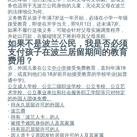
务也适用于无波兰公民身份的儿童，无论其父母在波兰
的法律地位为何。
义务教育从孩子年满7岁这一年开始，必须在小学一年级
接受教育，即使在开学当天，即9月1日，还未满7岁。
如果不履行这项义务，可能会针对父母实施调查程序，
并处以罚款，在极端情况下将剥夺其父母亲权。
如果不是波兰公民，我是否必须
支付孩子在波兰居留期间的教育
费用？
否，外国儿童在公立
中小学
接受免费教育，直到年满18
岁，或直到他们在18岁前开始接受教育的学校毕业(如普
通中学)。
公立成人学校、公立二级职业学校、公立专校、公立艺
术学校、公立事业单位和社会服务职工学院等只对特定
的外国人团体免费。
-
持永久居留许可的外国人
-
波兰裔
-
持有
「波兰人
卡
」
的人
-
被授予
难民身份的人及其家属
-
持有容忍居留许可的人
-
因
人道主义原因发给居留许可的人及其家属