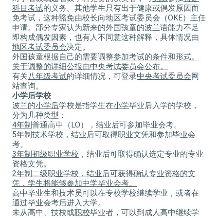
科目考试
的义务。其他学生只有出于健康或偶发原因而
免考试，这种豁免由校长向地区考试委员会（OKE）主任
申请。部分专家认为新来的外国孩童的波兰语能力不足
即构成偶发因素，也有人不同意这种解释，具体情况由
地区考试委员会
决定。
外国孩童
根据自己的需要调整参加考试的条件和形式。
关于调整的详细公报由中央考试委员会公布。
有关
八年级考试
的详细情况，可登录
中央考试委员会
网
站查询。
小学后
学校
波兰的
小学后
学校是指学生在
小学
毕业后入学的学校，
分为几种类型：
4
年制
普通高中（LO），结业后可参加毕业会考。
5
年制技术学校
，结业后可取得职业文凭和参加毕业会
考。
3
年制初级职业学校
，结业后可取得确认选定专业的专业
资格文凭。
2
年制二级职业学校，结业后可获得确认专业资格的文
凭，学生将能够参加中学毕业会考。
高中毕业生和技术员可以在专校学校继续学业，或者在
通过毕业会考后进入大学。
未从高中、技校或
职校
毕业者，可以到成人高中继续学