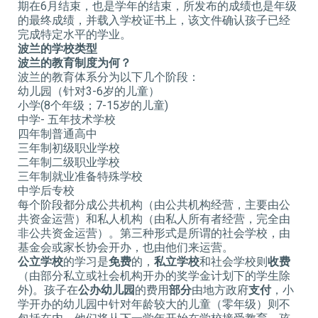
期在6月结束，也是学年的结束，所发布的成绩也是年级
的最终成绩，并载入学校证书上，该文件确认孩子已经
完成特定水平的学业。
波兰的学校类型
波兰的教育制度为何？
波兰的教育体系分为以下几个阶段：
幼儿园（针对3-6岁的儿童）
小学(8个年级；7-15岁的儿童)
中学- 五年技术学校
四年制普通高中
三年制初级职业学校
二年制二级职业学校
三年制就业准备特殊学校
中学后专校
每个阶段都分成公共机构（由公共机构经营，主要由公
共资金运营）和私人机构（由私人所有者经营，完全由
非公共资金运营）。第三种形式是所谓的社会学校，由
基金会或家长协会开办，也由他们来运营。
公立学校
的学习是
免费
的，
私立学校
和社会学校则
收费
（由部分私立或社会机构开办的奖学金计划下的学生除
外)。孩子在
公办幼儿园
的费用
部分
由地方政府
支付
，小
学开办的幼儿园中针对年龄较大的儿童（零年级）则不