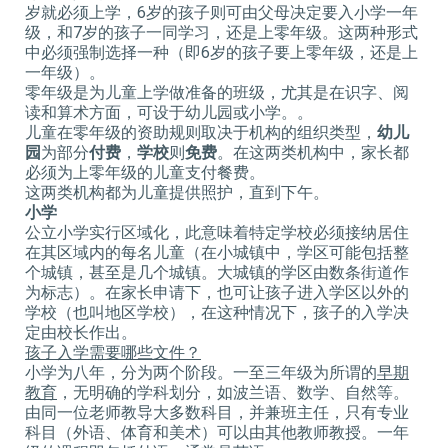
岁就必须上学，6岁的孩子则可由父母决定要入小学一年
级，和7岁的孩子一同学习，还是上零年级。这两种形式
中必须强制选择一种（即6岁的孩子要上零年级，还是上
一年级）。
零年级是为儿童上学做准备的班级，尤其是在识字、阅
读和算术方面，可设于幼儿园或小学。。
儿童在零年级的资助规则取决于机构的组织类型，
幼儿
园
为部分
付费
，
学校
则
免费
。在这两类机构中，家长都
必须为上零年级的儿童支付餐费。
这两类机构都为儿童提供照护，直到下午。
小学
公立小学实行区域化，此意味着特定学校必须接纳居住
在其区域内的每名儿童（在小城镇中，学区可能包括整
个城镇，甚至是几个城镇。大城镇的学区由数条街道作
为标志）。在家长申请下，也可让孩子进入学区以外的
学校（也叫地区学校），在这种情况下，孩子的入学决
定由校长作出。
孩子入学需要哪些文件？
小学为八年，分为两个阶段。一至三年级为所谓的
早期
教育
，无明确的学科划分，如波兰语、数学、自然等。
由同一位老师教导大多数科目，并兼班主任，只有专业
科目（外语、体育和美术）可以由其他教师教授。一年