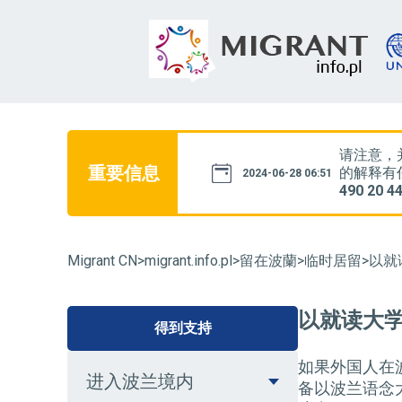
断更新。如果您对网站内容
请注意，并
重要信息
17:00，电话号码为
22
的解释有任
2024-06-28 06:51
490 20 4
Migrant CN
>
migrant.info.pl
>
留在波蘭
>
临时居留
>
以就
以就读大
得到支持
如果外国人在
进入波兰境内
备以波兰语念