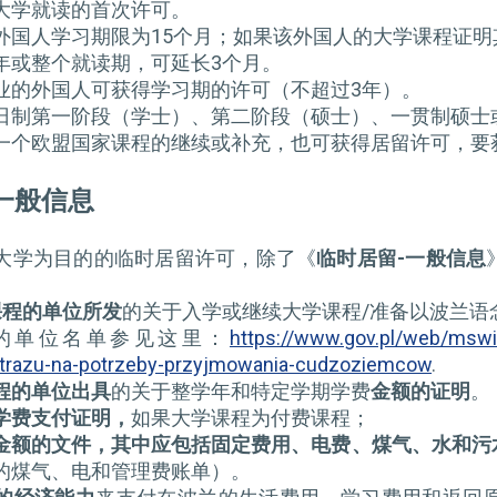
大学就读的首次许可。
外国人学习期限为15个月；如果该外国人的大学课程证明
年或整个就读期，可延长3个月。
业的外国人可获得学习期的许可（不超过3年）。
日制第一阶段（学士）、第二阶段（硕士）、一贯制硕士
一个欧盟国家课程的继续或补充，也可获得居留许可，要
一般信息
大学为目的的临时居留许可，除了《
临时居留
-
一般信息
课程的单位所发
的关于入学或继续大学课程/准备以波兰语
的单位名单参见这里：
https://www.gov.pl/web/mswia
strazu-na-potrzeby-przyjmowania-cudzoziemcow
.
程的单位出具
的关于整学年和特定学期学费
金额的证明
。
学费支付证明，
如果大学课程为付费课程；
金额的文件，其中应包括固定费用、电费、煤气、水和污
的煤气、电和管理费账单）。