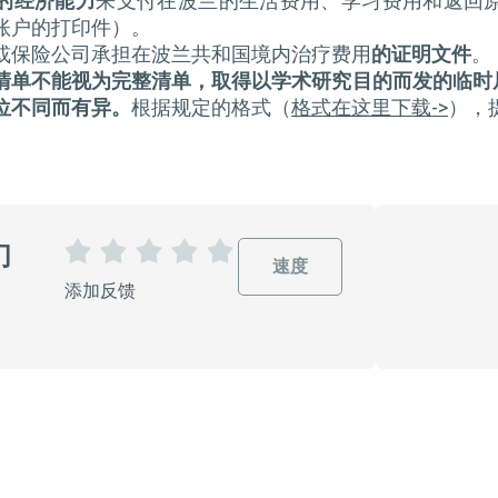
的经济能力
来支付在波兰的生活费用、学习费用和返回
账户的打印件）。
或保险公司承担在波兰共和国境内治疗费用
的证明文件
。
清单不能视为完整清单，取得以学术研究目的而发的临时
位不同而有异。
根据规定的格式（
格式在这里下载
->
），
们
速度
1
2
3
4
5
添加反馈
星
星
星
星
星
星
星
星
星
星