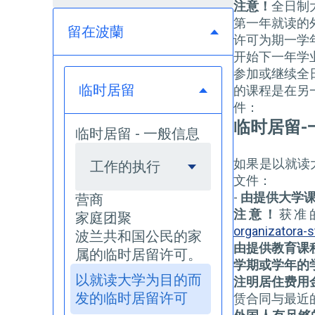
注意！
全日制
第一年就读的
留在波蘭
许可为期一学
开始下一年学
参加或继续全
临时居留
的课程是在另
件：
临时居留-
临时居留 - 一般信息
如果是以就读
工作的执行
文件：
-
由提供大学
营商
注意！
获准
家庭团聚
organizatora-
波兰共和国公民的家
由提供教育课
属的临时居留许可。
学期或学年的
以就读大学为目的而
注明居住费用
发的临时居留许可
赁合同与最近