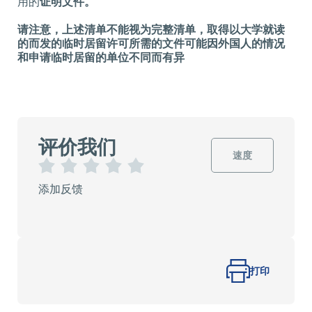
用的
证明文件。
请注意，上述清单不能视为完整清单，取得以大学就读
的而发的临时居留许可所需的文件可能因外国人的情况
和申请临时居留的单位不同而有异
评价我们
速度
1
2
3
4
5
添加反馈
星
星
星
星
星
星
星
星
星
星
打印