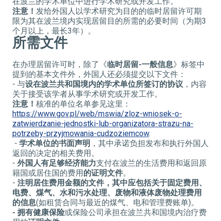
在波兰的学术单位中进行学术研究或开发工作。
注意！
发给外国人以学术研究为目的的临时居留许可期
限为其在波兰境内实现居留目的所需的必要时间（为期3
个月以上，最长3年）。
所需文件
在办理居留许可时，除了《
临时居留
-
一般信息
》标签中
提到的基本文件外，外国人还必须提交以下文件：
-
与
设在波兰共和国境内的学术单位所签订的协议
，内容
关于接受该学者从事学术研究或开发工作。
注意！
核准的单位名单参见这里：
https://www.gov.pl/web/mswia/zloz-wniosek-o-
zatwierdzanie-jednostki-lub-organizatora-strazu-na-
potrzeby-przyjmowania-cudzoziemcow
.
-
学术
单位的书面声明
，其中承诺负担发布和执行外国人
返回的决定的相关费用。
-
外国人有足够经济能力
支付在波兰的生活费用和返回原
籍国或居住国的费用
的证明文件
。
-
注明居住费用金额的文件，其中应包括关于固定费用、
电费、煤气、水和污水处理、废物和液体废物处理费用
的信息
(如租赁合同与最近的煤气、电和管理费账单)。
-
拥有健康保险
或保险公司承担在波兰共和国境内治疗费