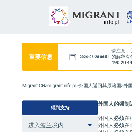
断更新。如果您对网站内容
请注意，并
重要信息
17:00，电话号码为
22
的解释有任
2024-06-28 06:51
490 20 4
Migrant CN
>
migrant.info.pl
>
外国人返回其原籍国
>
外
外国人的强制
得到支持
外国人
必须
在
进入波兰境内
外国人
必须
在