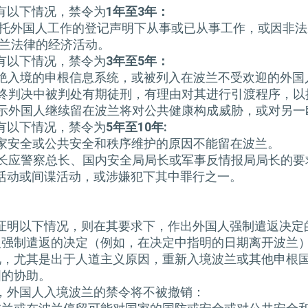
人有以下情况，禁令为
1
年至
3
年：
雇主委托外国人工作的登记声明下从事或已从事工作，或因非
反波兰法律的经济活动。
人有以下情况，禁令为
3
年至
5
年：
被拒绝入境的申根信息系统，或被列入在波兰不受欢迎的外国
的最终判决中被判处有期徒刑，有理由对其进行引渡程序，以
查显示外国人继续留在波兰将对公共健康构成威胁，或对另
人有以下情况，禁令为
5
年至
10
年
:
或国家安全或公共安全和秩序维护的原因不能留在波兰。
务部长应警察总长、国内安全局局长或军事反情报局局长的
活动或间谍活动，或涉嫌犯下其中罪行之一。
证明以下情况，则在其要求下，作出外国人强制遣返决定
国人强制遣返的决定（例如，在决定中指明的日期离开波兰
情况，尤其是出于人道主义原因，重新入境波兰或其他申根
国的协助。
，外国人入境波兰的禁令将不被撤销：