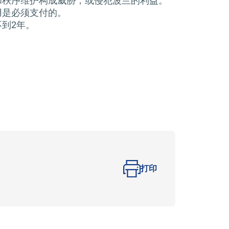
和秩序维护构成威胁，或侵犯波兰的利益。
用是必须支付的。
不到2年。
打印