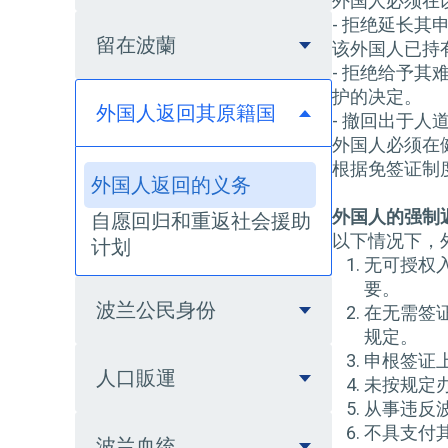
外国人必须在
- 拒绝延长
留在波蘭
该外国人已持
- 拒绝给予
护的决定。
外国人返回其原籍国
- 撤回出于人
外国人必须在
根据免签证制
外国人返回的义务
外国人的强制
自愿回归和重返社会援助
以下情况下，
计划
无可授权
要。
波兰公民身份
在无需签
规定。
申根签证
人口販運
未按规定
从事违反
不具支付
波兰血统