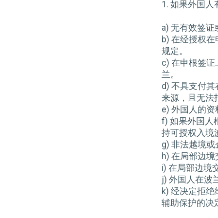
1. 如果外国
a) 无有效
b) 在经授
规定。
c) 在申根
兰。
d) 不具支
来源，且无法
e) 外国人
f) 如果外
持可授权入境
g) 非法越
h) 在局部
i) 在局部
j) 外国人
k) 经决定
辅助保护的决