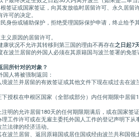
以下最终决定生效之日起30天内离开波兰（如果是二审
其申根签证或国家签证，向其发放临时居留许可、永久居留
有许可的决定。
其难民身份或辅助保护，拒绝受理国际保护申请，终止给予
道主义原因的居留许可。
健康状况不允许其转移到第三国的理由不再存在
之日起
7
度在波兰居留的外国人必须在其原籍国与波兰签署的免签
返回所针对的对象？
外国人将被强制返回：
入境波兰并居留的有效签证或其他文件下现在或过去在波
证下授权在申根区国家（全部或部分）内任何期限中居留1
上注明的允许居留180天的任何期限期满后，或在国家签
办理工作许可或在无雇主委托外国人工作的登记声明下从
波兰法律的经济活动。
其在波兰居留、返回原籍国或居住国或经由波兰共和国领