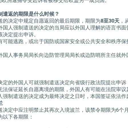
为欧洲逮捕令受起诉者被移交给欧盟另一成员国。
制遣返的期限是什么时候？
送的决定中规定自愿返回的最后期限，期限为
8
至
30
天
，
外国人强制遣送的决定的当局应以外国人理解的语言书面
该决定提出申诉。
有可能逃跑，或出于国防或国家安全或公共安全和秩序保
外国人事务局局长向边防管理局局长或边防哨所主任就外
。
决定的外国人可就强制遣送决定向省级行政法院提出申诉，
无法保证延长自愿离境的期限，外国人有可能在法院审议
人强制遣送的决定成为最终决定之日时，本国签证依法作
兰
送决定中应注明禁止其再次入境波兰，该禁令期限为6个月
为以下各期限：