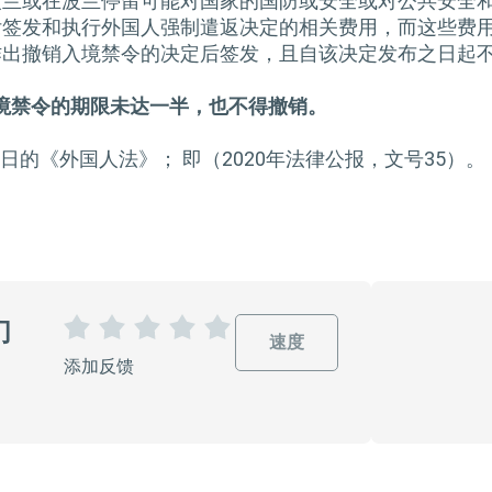
境波兰或在波兰停留可能对国家的国防或安全或对公共安全
支付签发和执行外国人强制遣返决定的相关费用，而这些费
人作出撤销入境禁令的决定后签发，且自该决定发布之日起
境禁令的期限未达一半，也不得撤销。
月12日的《外国人法》； 即（2020年法律公报，文号35）。
们
速度
1
2
3
4
5
添加反馈
星
星
星
星
星
星
星
星
星
星