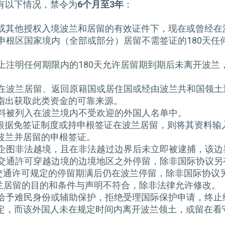
人有以下情况，禁令为
6
个月至
3
年
：
签证或其他授权入境波兰和居留的有效证件下，现在或曾经
权在申根区国家境内（全部或部分）居留不需签证的180天
签证上注明任何期限内的180天允许居留期到期后未离开波
付其在波兰居留、返回原籍国或居住国或经由波兰共和国领
指出获取此类资金的可靠来源。
的资料被列入在波兰境内不受欢迎的外国人名单中。
国人根据免签证制度或持申根签证在波兰居留，则将其资料
波兰并居留的申根签证。
境或企图非法越境，且在非法越过边界后未立即被逮捕，该
边境交通許可穿越边境的边境地区之外停留，除非国际协议另
边境交通许可规定的停留期满后仍在波兰停留，除非国际协议
在波兰居留的目的和条件与声明不符合，除非法律允许修改。
拒绝给予难民身份或辅助保护，拒绝受理国际保护申请，终
定，而该外国人未在规定时间内离开波兰领土，或留在看