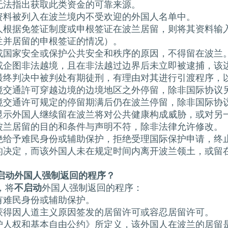
无法指出获取此类资金的可靠来源。
资料被列入在波兰境内不受欢迎的外国人名单中。
人根据免签证制度或申根签证在波兰居留，则将其资料输
兰并居留的申根签证的情况）。
或国家安全或保护公共安全和秩序的原因，不得留在波兰
或企图非法越境，且在非法越过边界后未立即被逮捕，该
最终判决中被判处有期徒刑，有理由对其进行引渡程序，
境交通許可穿越边境的边境地区之外停留，除非国际协议
境交通许可规定的停留期满后仍在波兰停留，除非国际协
显示外国人继续留在波兰将对公共健康构成威胁，或对另
波兰居留的目的和条件与声明不符，除非法律允许修改。
绝给予难民身份或辅助保护，拒绝受理国际保护申请，终
的决定，而该外国人未在规定时间内离开波兰领土，或留
启动外国人强制返回的程序？
，将
不启动
外国人强制返回的程序：
有难民身份或辅助保护。
获得因人道主义原因签发的居留许可或容忍居留许可。
护人权和基本自由公约》所定义，该外国人在波兰的居留