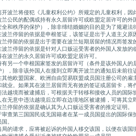
离开波兰将侵犯《儿童权利公约》所规定的儿童权利，因
波兰公民的配偶或持有永久居留许可或欧盟定居许可的外
安全和秩序的保护），除非缔结婚姻的目的是为了规避法
在波兰停留的依据是申根签证，该签证是出于人道主义原
波兰停留的依据是出于需要在波兰短期居留的情况而签发
在波兰停留的依据是针对人口贩运受害者的外国人发放的
得在波兰的永久居留许可或欧盟定居许可。
持有另一个申根国家签发的居留许可（条件是该外国人的
护），除非该外国人在接到立即离开波兰的通知后未前往
在其他欧盟国家、欧洲自由贸易联盟成员国注册公司的雇
和就业。如果其在波兰居留而无有效的签证或居留卡，将
违法越境而被逮捕后，可根据关于转移和接收人员的国际
人在无意中违法越境后立即在边境地区被逮捕，可将其立
波兰停留的依据是确认其为人口贩运受害者的推定证明。
于审查第三国国民或无国籍者在某一成员国提出的国际保
员国。
当局的请求，应将被起诉的外国人移交该国，以便在该国