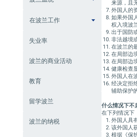
来源，且
外国人的
如果外国
在波兰工作
权入境波
出于国防
非法越境
失业率
在波兰的
在局部边
波兰的商业活动
在局部边
健康检查
外国人在
教育
经决定拒
辅助保护
留学波兰
什么情况下不
在下列情况下
外国人具
波兰的纳税
该外国人
根据《保